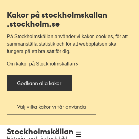
Kakor på stockholmskallan
.stockholm.se
På Stockholmskällan använder vi kakor, cookies, för att
sammanställa statistik och för att webbplatsen ska
fungera på ett bra sätt för dig.
Om kakor på Stockholmskällan
Godkänn alla kakor
Välj vilka kakor vi får använda
Till
Till
Stockholmskällan
navigationen
huvudinnehållet
Historia i ord, ljud och bild