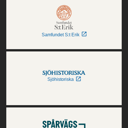
Samfundet S:t Erik
Sjöhistoriska