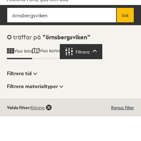
Sök
Fritextsök
Sök
Sökresultat
0
träffar på
örnsbergsviken
Visa karta
Visa lista
Filtrera
Filtrera
Filtrera tid
Filtrera materialtyper
Visningsläge
Totalt
Valda filter:
Ritning
Rensa filter
0
träffar
Lista
Karta