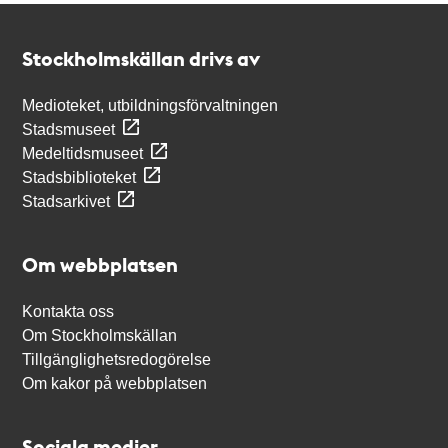
Kontakt
Stockholmskällan
Stockholmskällan drivs av
Medioteket, utbildningsförvaltningen
Stadsmuseet
Medeltidsmuseet
Stadsbiblioteket
Stadsarkivet
Om webbplatsen
Kontakta oss
Om Stockholmskällan
Tillgänglighetsredogörelse
Om kakor på webbplatsen
Sociala medier