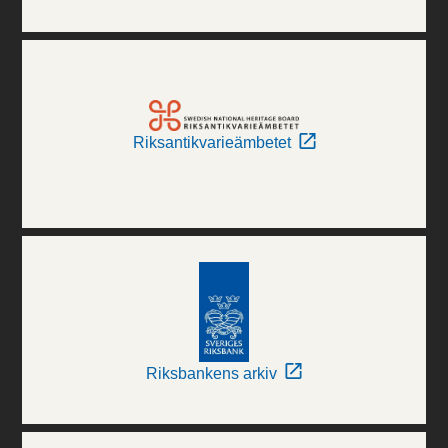
Riksantikvarieämbetet
Riksbankens arkiv