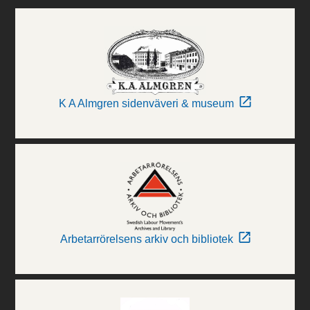
K A Almgren sidenväveri & museum
Arbetarrörelsens arkiv och bibliotek