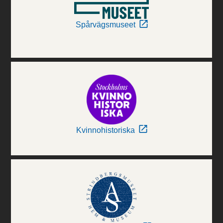
Spårvägsmuseet
Kvinnohistoriska