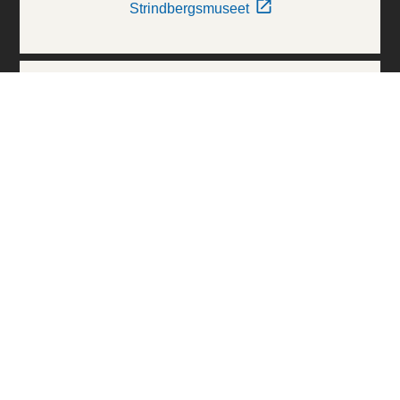
Strindbergsmuseet
Thielska Galleriet
Världskulturmuseerna