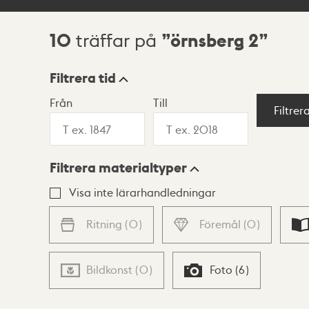
10
örnsberg 2
träffar på
Sökresultat
Filtrera tid
Från
Till
Visningsläge
Filtrer
Filtrera materialtyper
Lista
Karta
Visa inte lärarhandledningar
Ritning
(
0
)
Föremål
(
0
)
Bildkonst
(
0
)
Foto
(
6
)