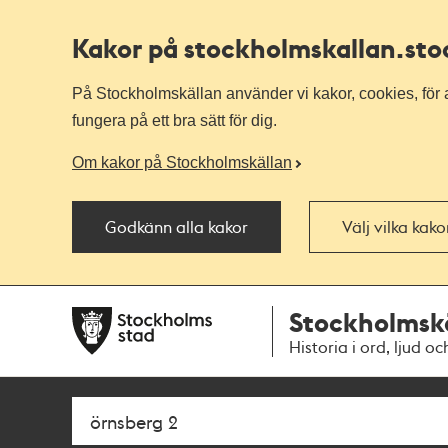
Kakor på stockholmskallan
.st
På Stockholmskällan använder vi kakor, cookies, för a
fungera på ett bra sätt för dig.
Om kakor på Stockholmskällan
Godkänn alla kakor
Välj vilka kak
Till
Till
Stockholmsk
navigationen
huvudinnehållet
Historia i ord, ljud oc
Sök
Fritextsök