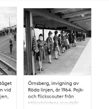
tåget
Örnsberg, invigning av
en vid
Röda linjen, år 1964. Pojk-
jen,
och flickscouter från
Mälarhöjdens scoutkår