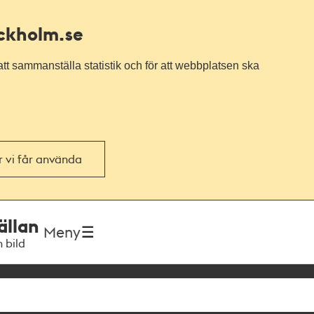
ockholm.se
tt sammanställa statistik och för att webbplatsen ska
or vi får använda
ällan
Meny
h bild