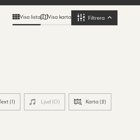
Visa karta
Visa lista
Filtrera
Filtrera
Text
(
1
)
Ljud
(
0
)
Karta
(
2
)