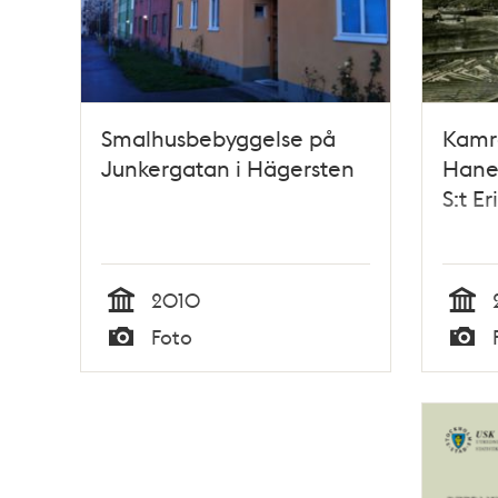
Smalhusbebyggelse på
Kamr
Junkergatan i Hägersten
Hane
S:t E
2010
Tid
Tid
Foto
Typ
Typ