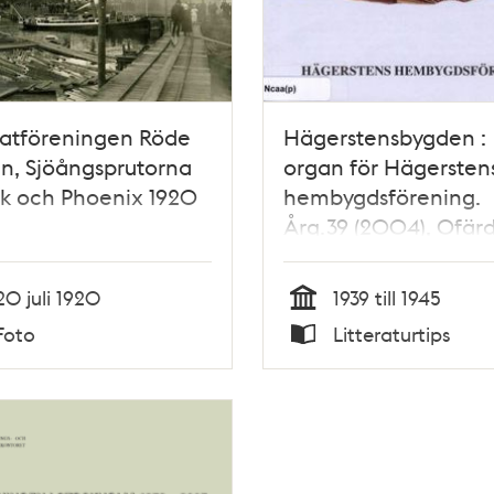
atföreningen Röde
Hägerstensbygden :
n, Sjöångsprutorna
organ för Hägersten
rik och Phoenix 1920
hembygdsförening.
Årg.39 (2004), Ofärd
Hägersten under an
världskriget
20 juli 1920
1939 till 1945
Tid
Foto
Litteraturtips
Typ