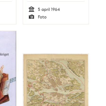
tog emot invigningståget.
5 april 1964
Tid
Foto
Typ