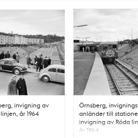
erg, invigning av
Örnsberg, invignings
linjen, år 1964
anländer till station
invigning av Röda lin
år 1964