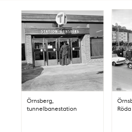
Totalt
10
träffar
Örnsberg,
Örnsb
tunnelbanestation
Röda 