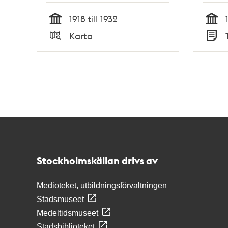
1918 till 1932
Tid
Tid
Karta
Typ
Typ
Kontakt
Stockholmskällan
Stockholmskällan drivs av
Medioteket, utbildningsförvaltningen
Stadsmuseet
Medeltidsmuseet
Stadsbiblioteket