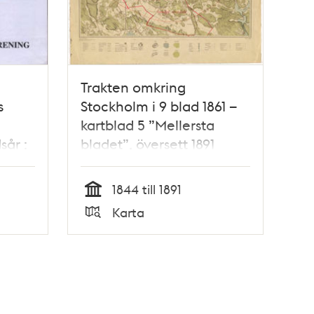
Trakten omkring
s
Stockholm i 9 blad 1861 –
kartblad 5 ”Mellersta
sår :
bladet”, översett 1891
dra
1844 till 1891
Tid
Karta
Typ