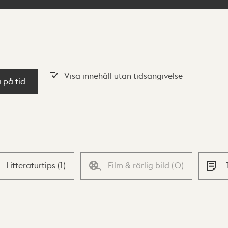
Visa innehåll utan tidsangivelse
a på tid
Litteraturtips
(
1
)
Film & rörlig bild
(
0
)