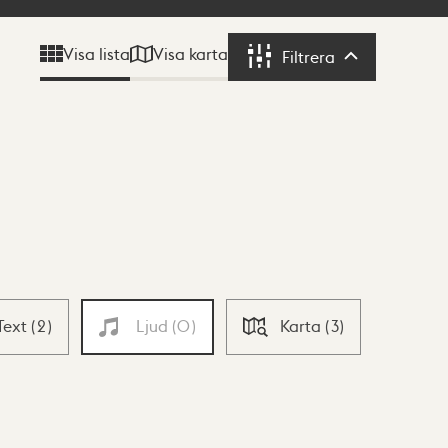
Visa karta
Visa lista
Filtrera
Filtrera
Text
(
2
)
Ljud
(
0
)
Karta
(
3
)