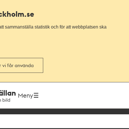
ockholm.se
tt sammanställa statistik och för att webbplatsen ska
or vi får använda
ällan
Meny
h bild