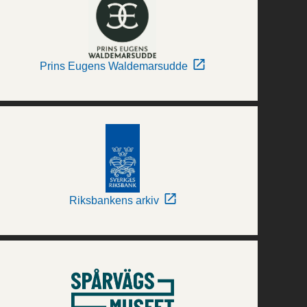
Prins Eugens Waldemarsudde
Riksbankens arkiv