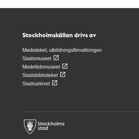
Kontakt
Stockholmskällan
Stockholmskällan drivs av
Medioteket, utbildningsförvaltningen
Stadsmuseet
Medeltidsmuseet
Stadsbiblioteket
Stadsarkivet