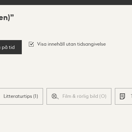
en)
Visa innehåll utan tidsangivelse
a på tid
Litteraturtips
(
1
)
Film & rörlig bild
(
0
)