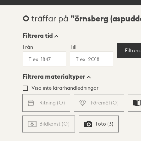
0
örnsberg (aspudd
träffar på
Sökresultat
Filtrera tid
Från
Till
Visningsläge
Filtrer
Filtrera materialtyper
Lista
Karta
Visa inte lärarhandledningar
Ritning
(
0
)
Föremål
(
0
)
Bildkonst
(
0
)
Foto
(
3
)