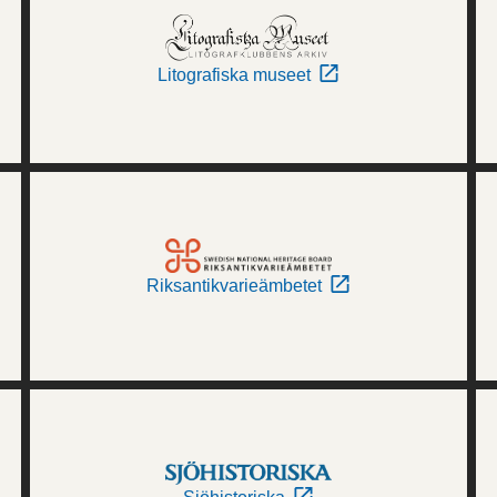
Litografiska museet
Riksantikvarieämbetet