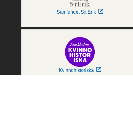
Samfundet S:t Erik
Kvinnohistoriska
Världskulturmuseerna