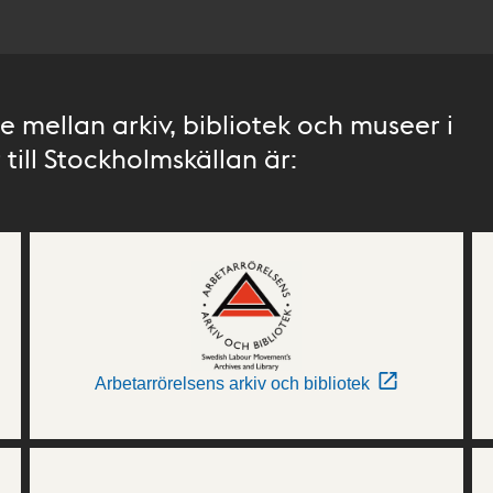
 mellan arkiv, bibliotek och museer i
till Stockholmskällan är:
Arbetarrörelsens arkiv och bibliotek