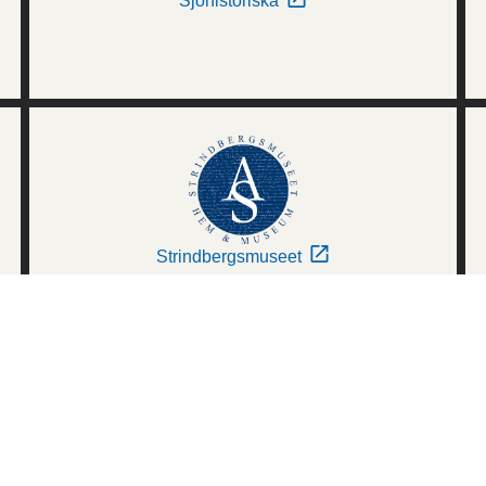
Sjöhistoriska
Strindbergsmuseet