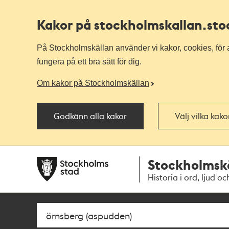
Kakor på stockholmskallan
.st
På Stockholmskällan använder vi kakor, cookies, för a
fungera på ett bra sätt för dig.
Om kakor på Stockholmskällan
Godkänn alla kakor
Välj vilka kak
Till
Till
Stockholmsk
navigationen
huvudinnehållet
Historia i ord, ljud oc
Sök
Fritextsök