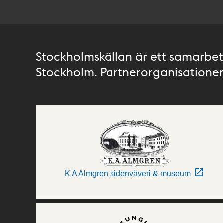
Stockholmskällan är ett samarbete
Stockholm. Partnerorganisationer 
K A Almgren sidenväveri & museum