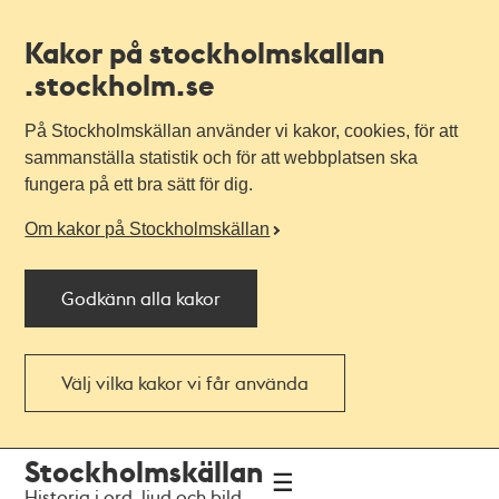
Kakor på stockholmskallan
.stockholm.se
På Stockholmskällan använder vi kakor, cookies, för att
sammanställa statistik och för att webbplatsen ska
fungera på ett bra sätt för dig.
Om kakor på Stockholmskällan
Godkänn alla kakor
Välj vilka kakor vi får använda
Till
Till
Stockholmskällan
navigationen
huvudinnehållet
Historia i ord, ljud och bild