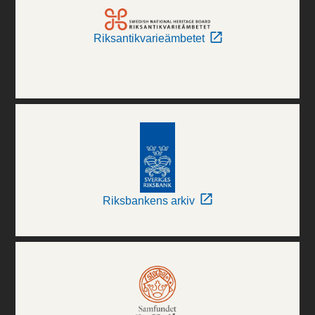
Riksantikvarieämbetet
Riksbankens arkiv