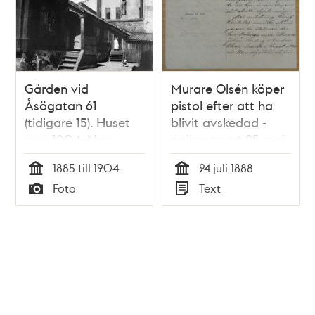
Gården vid
Murare Olsén köper
Åsögatan 61
pistol efter att ha
(tidigare 15). Huset
blivit avskedad -
revs 1904. Nuv.
polisrapport 25 maj
Åsögatan 115
1888
1885 till 1904
24 juli 1888
Tid
Tid
Foto
Text
Typ
Typ