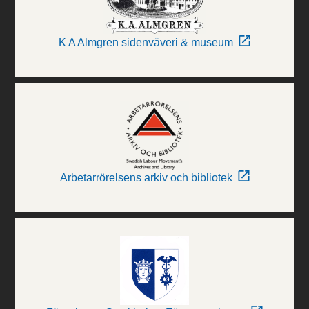
K A Almgren sidenväveri & museum
Arbetarrörelsens arkiv och bibliotek