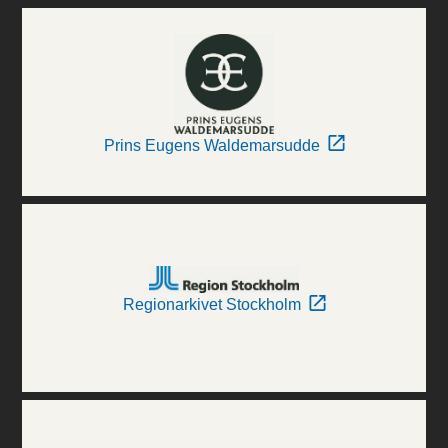
Prins Eugens Waldemarsudde
Regionarkivet Stockholm