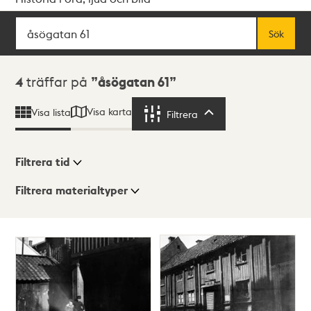
Sök
Fritextsök
Sök
Sökresultat
4
träffar på
åsögatan 61
Visa karta
Visa lista
Filtrera
Filtrera
Filtrera tid
Filtrera materialtyper
Visningsläge
Totalt
4
träffar
Lista
Karta