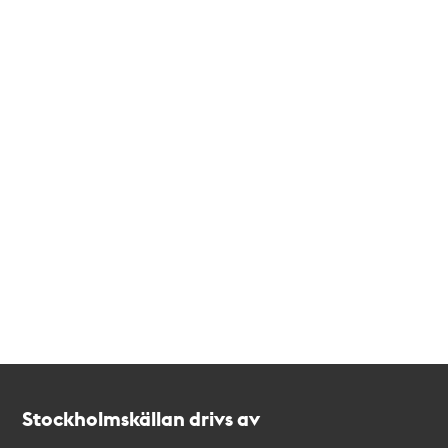
Kontakt
Stockholmskällan
Stockholmskällan drivs av