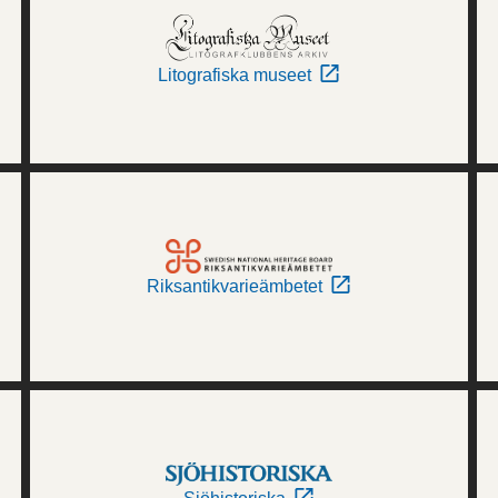
Litografiska museet
Riksantikvarieämbetet