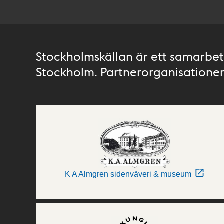
Stockholmskällan är ett samarbete
Stockholm. Partnerorganisationer 
K A Almgren sidenväveri & museum