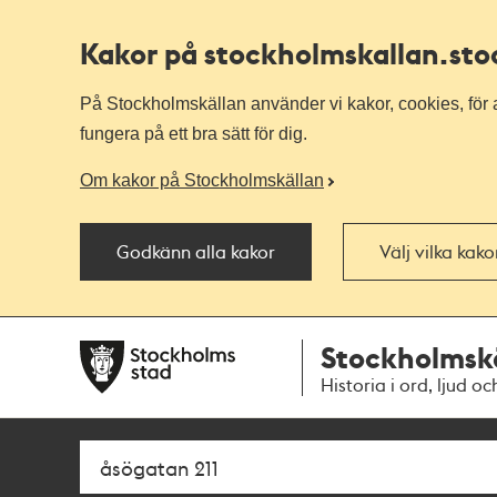
Kakor på stockholmskallan
.st
På Stockholmskällan använder vi kakor, cookies, för a
fungera på ett bra sätt för dig.
Om kakor på Stockholmskällan
Godkänn alla kakor
Välj vilka kak
Till
Till
Stockholmsk
navigationen
huvudinnehållet
Historia i ord, ljud oc
Sök
Fritextsök