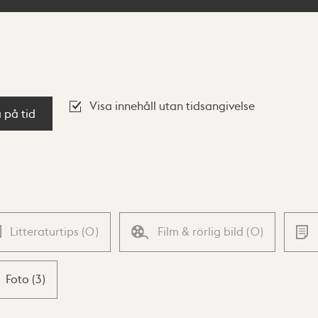
Visa innehåll utan tidsangivelse
a på tid
Litteraturtips
(
0
)
Film & rörlig bild
(
0
)
Foto
(
3
)