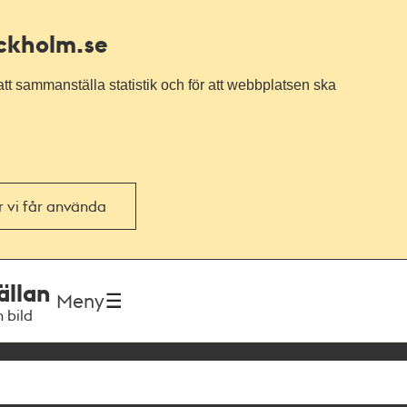
ockholm.se
tt sammanställa statistik och för att webbplatsen ska
or vi får använda
ällan
Meny
h bild