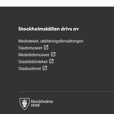
Kontakt
Stockholmskällan
Stockholmskällan drivs av
Medioteket, utbildningsförvaltningen
Stadsmuseet
Medeltidsmuseet
Stadsbiblioteket
Stadsarkivet