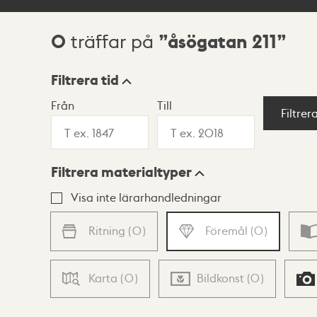
0
åsögatan 211
träffar på
Sökresultat
Filtrera tid
Från
Till
Visningsläge
Filtrer
Filtrera materialtyper
Lista
Karta
Visa inte lärarhandledningar
Ritning
(
0
)
Föremål
(
0
)
Karta
(
0
)
Bildkonst
(
0
)