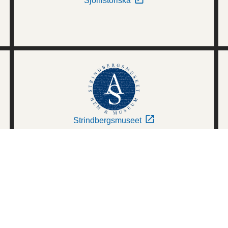
Sjöhistoriska
Strindbergsmuseet