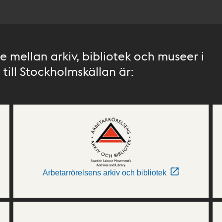
 mellan arkiv, bibliotek och museer i
till Stockholmskällan är:
Arbetarrörelsens arkiv och bibliotek