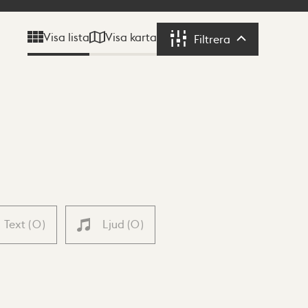
Visa karta
Visa lista
Filtrera
Filtrera
Text
(
0
)
Ljud
(
0
)