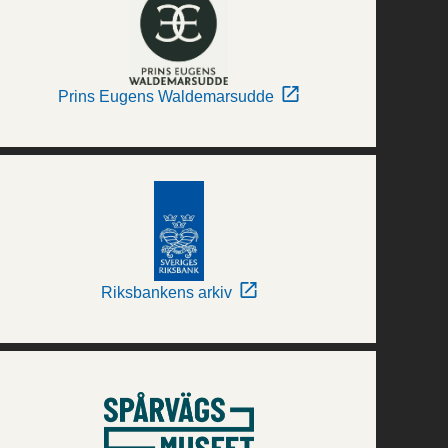
Prins Eugens Waldemarsudde
Riksbankens arkiv