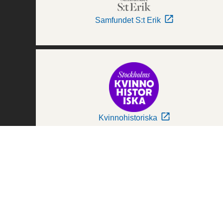
Samfundet S:t Erik
Kvinnohistoriska
Världskulturmuseerna