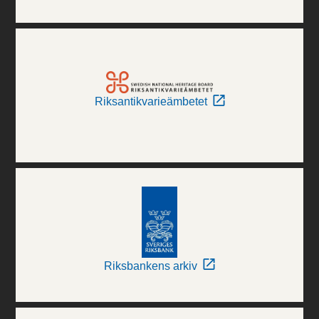
Riksantikvarieämbetet
Riksbankens arkiv