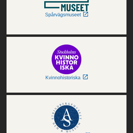
Spårvägsmuseet
Kvinnohistoriska