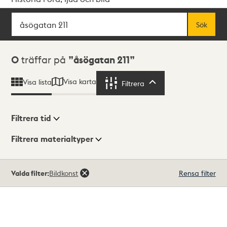
Sök
Fritextsök
Sök
Sökresultat
0
träffar på
åsögatan 211
Visa karta
Visa lista
Filtrera
Filtrera
Filtrera tid
Filtrera materialtyper
Visningsläge
Totalt
Valda filter:
Bildkonst
Rensa filter
0
träffar
Lista
Karta