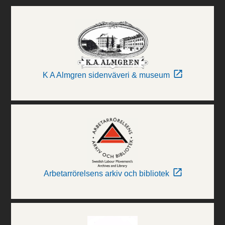
K A Almgren sidenväveri & museum
Arbetarrörelsens arkiv och bibliotek