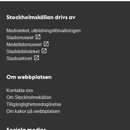
Kontakt
Stockholmskällan
Stockholmskällan drivs av
Medioteket, utbildningsförvaltningen
Stadsmuseet
Medeltidsmuseet
Stadsbiblioteket
Stadsarkivet
Om webbplatsen
Kontakta oss
Om Stockholmskällan
Tillgänglighetsredogörelse
Om kakor på webbplatsen
Sociala medier