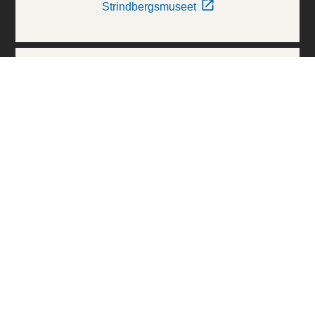
Strindbergsmuseet
Thielska Galleriet
Världskulturmuseerna