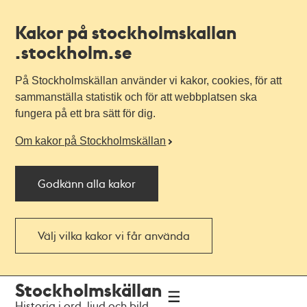
Kakor på stockholmskallan
.stockholm.se
På Stockholmskällan använder vi kakor, cookies, för att
sammanställa statistik och för att webbplatsen ska
fungera på ett bra sätt för dig.
Om kakor på Stockholmskällan
Godkänn alla kakor
Välj vilka kakor vi får använda
Till
Till
Stockholmskällan
navigationen
huvudinnehållet
Historia i ord, ljud och bild