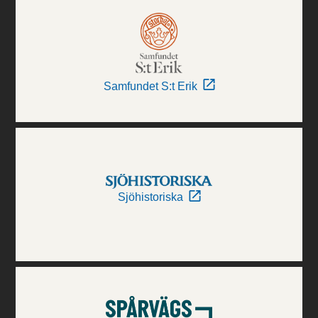
Samfundet S:t Erik
Sjöhistoriska