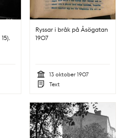
Ryssar i bråk på Åsögatan
15).
1907
13 oktober 1907
Tid
Text
Typ