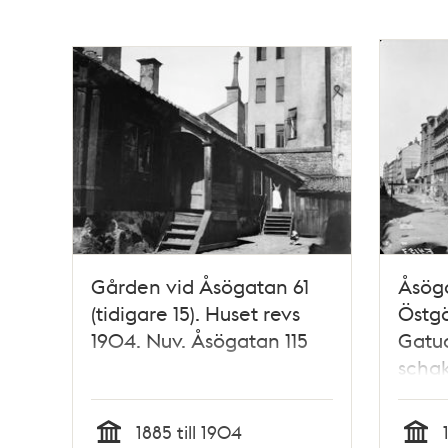
Gården vid Åsögatan 61
Åsöga
(tidigare 15). Huset revs
Östg
1904. Nuv. Åsögatan 115
Gatu
schak
kv. D
Timm
1885 till 1904
Åsöga