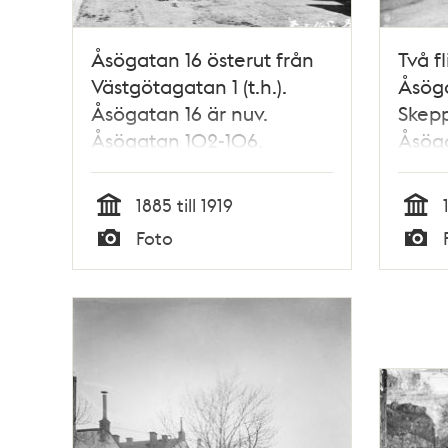
Åsögatan 16 österut från
Två f
Västgötagatan 1 (t.h.).
Åsöga
Åsögatan 16 är nuv.
Skepp
Åsögatan 102-106.
Åsöga
Genom kvarteret går nu
Oljan
Söderledstunneln och här
1885 till 1919
byggdes Skattehuset 1955-
Tid
Tid
Foto
1961
Typ
Typ