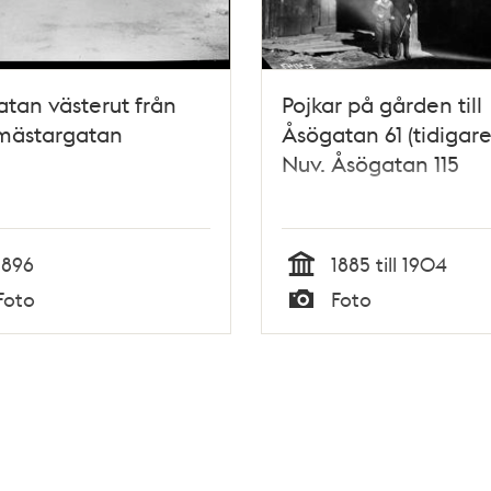
tan västerut från
Pojkar på gården till
mästargatan
Åsögatan 61 (tidigare 
Nuv. Åsögatan 115
1896
1885 till 1904
Tid
Foto
Foto
Typ