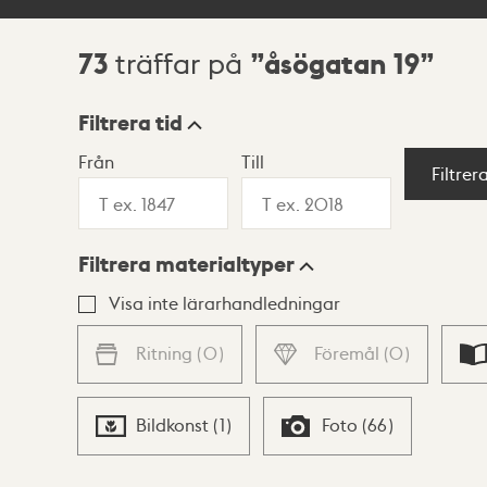
73
åsögatan 19
träffar på
Sökresultat
Filtrera tid
Från
Till
Visningsläge
Filtrer
Filtrera materialtyper
Lista
Karta
Visa inte lärarhandledningar
Ritning
(
0
)
Föremål
(
0
)
Bildkonst
(
1
)
Foto
(
66
)