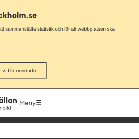
ockholm.se
tt sammanställa statistik och för att webbplatsen ska
or vi får använda
ällan
Meny
h bild