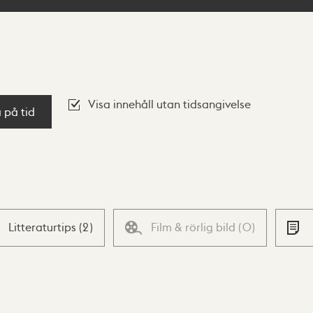
Visa innehåll utan tidsangivelse
a på tid
Litteraturtips
(
2
)
Film & rörlig bild
(
0
)