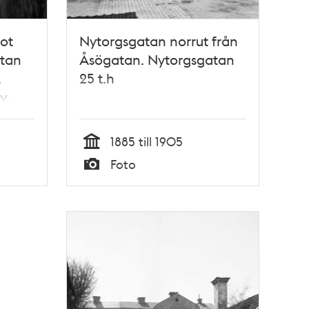
ot
Nytorgsgatan norrut från
atan
Åsögatan. Nytorgsgatan
.
25 t.h
v.
1885 till 1905
Tid
Foto
Typ