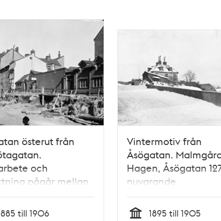
tan österut från
Vintermotiv från
ötagatan.
Åsögatan. Malmgår
arbete och
Hagen, Åsögatan 127
tning pågår mellan
nuvarande
agakarlen och kv.
Beckbrännarbacken, 
ermannen.
Flaggan
1885 till 1906
1895 till 1905
tan 36 t.h. (nuv.