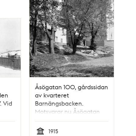
Åsögatan 100, gårdssidan
den
av kvarteret
. Vid
Barnängsbacken.
Motsvarar nu Åsögatan
kv.
200, kv Lampan
1915