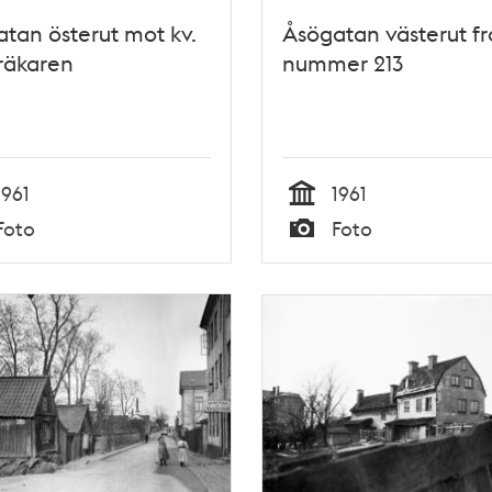
tan österut mot kv.
Åsögatan västerut f
räkaren
nummer 213
1961
1961
Tid
Foto
Foto
Typ