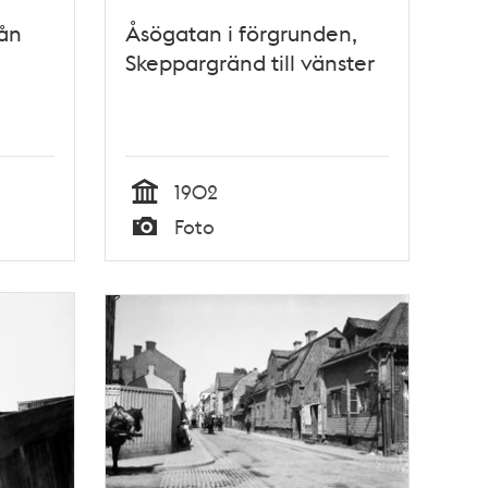
rån
Åsögatan i förgrunden,
Skeppargränd till vänster
1902
Tid
Foto
Typ