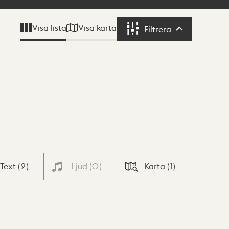
Visa karta
Visa lista
Filtrera
Filtrera
Text
(
2
)
Ljud
(
0
)
Karta
(
1
)