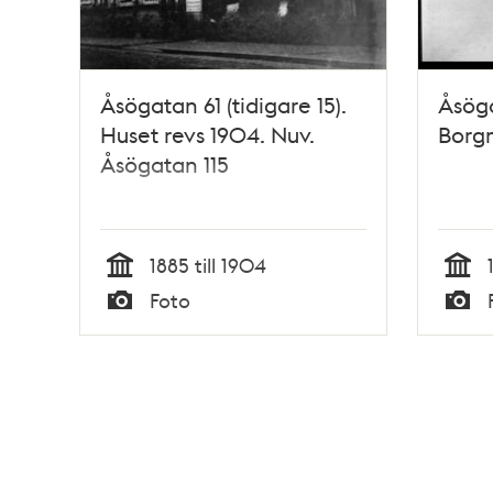
Åsögatan 61 (tidigare 15).
Åsöga
Huset revs 1904. Nuv.
Borg
Åsögatan 115
1885 till 1904
Tid
Tid
Foto
Typ
Typ