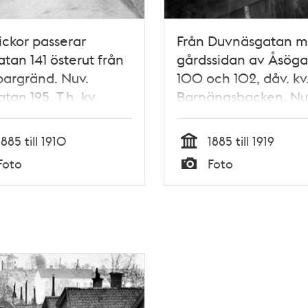
lickor passerar
Från Duvnäsgatan m
tan 141 österut från
gårdssidan av Åsög
argränd. Nuv.
100 och 102, dåv. kv
tan 195. T.h. kv.
Barnängsbacken. Nu
Åsögatan 200, kv.
Lampan
1885 till 1910
1885 till 1919
Tid
Foto
Foto
Typ