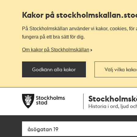
Kakor på stockholmskallan
.st
På Stockholmskällan använder vi kakor, cookies, för a
fungera på ett bra sätt för dig.
Om kakor på Stockholmskällan
Godkänn alla kakor
Välj vilka kak
Till
Till
Stockholmsk
navigationen
huvudinnehållet
Historia i ord, ljud oc
Sök
Fritextsök