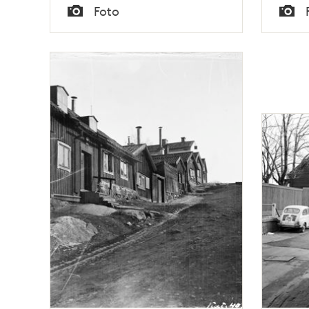
Tid
Tid
Foto
Åsöga
Typ
Typ