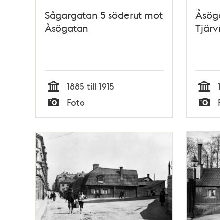
Sågargatan 5 söderut mot
Åsöga
Åsögatan
Tjärv
1885 till 1915
Tid
Tid
Foto
Typ
Typ