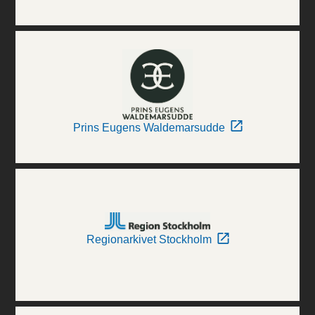
Prins Eugens Waldemarsudde
Regionarkivet Stockholm