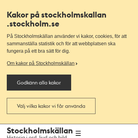
Kakor på stockholmskallan
.stockholm.se
På Stockholmskällan använder vi kakor, cookies, för att
sammanställa statistik och för att webbplatsen ska
fungera på ett bra sätt för dig.
Om kakor på Stockholmskällan
Godkänn alla kakor
Välj vilka kakor vi får använda
Till
Till
Stockholmskällan
navigationen
huvudinnehållet
Historia i ord, ljud och bild