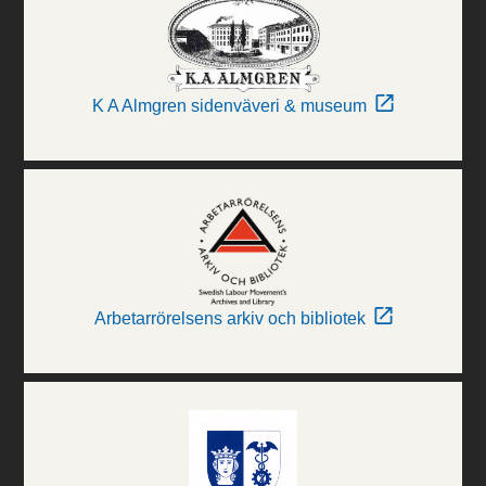
K A Almgren sidenväveri & museum
Arbetarrörelsens arkiv och bibliotek