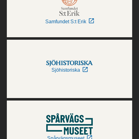
Samfundet S:t Erik
Sjöhistoriska
Spårvägsmuseet