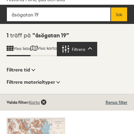
Sök
Fritextsök
Sök
Sökresultat
1
träff på
åsögatan 19
Visa karta
Visa lista
Filtrera
Filtrera
Filtrera tid
Filtrera materialtyper
Visningsläge
Totalt
Valda filter:
Karta
Rensa filter
1
träffar
Lista
Karta