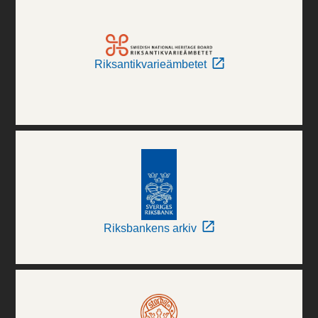
Riksantikvarieämbetet
Riksbankens arkiv