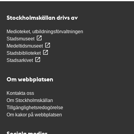
Kontakt
Stockholmskällan
Stockholmskällan drivs av
Medioteket, utbildningsförvaltningen
Stadsmuseet
Medeltidsmuseet
Stadsbiblioteket
Stadsarkivet
Om webbplatsen
Kontakta oss
Om Stockholmskällan
Tillgänglighetsredogörelse
Om kakor på webbplatsen
Sociala medier