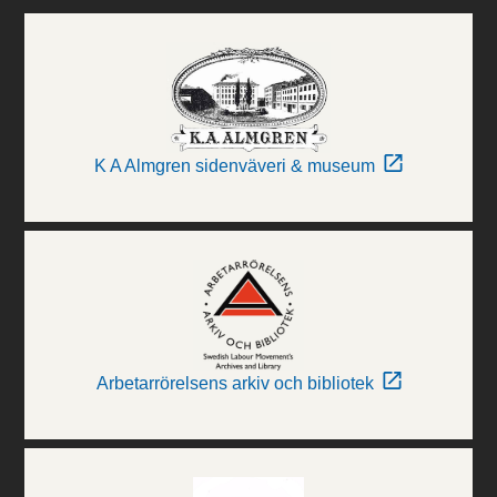
K A Almgren sidenväveri & museum
Arbetarrörelsens arkiv och bibliotek