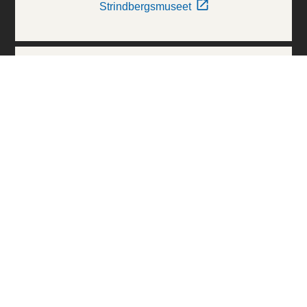
Strindbergsmuseet
Thielska Galleriet
Världskulturmuseerna