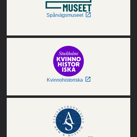
Spårvägsmuseet
Kvinnohistoriska