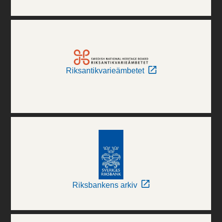
Riksantikvarieämbetet
Riksbankens arkiv