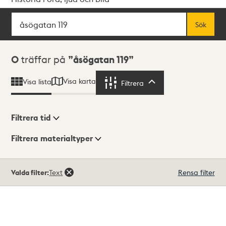
Sök
Fritextsök
Sök
Sökresultat
0
träffar på
åsögatan 119
Visa karta
Visa lista
Filtrera
Filtrera
Filtrera tid
Filtrera materialtyper
Visningsläge
Totalt
Valda filter:
Text
Rensa filter
0
träffar
Lista
Karta