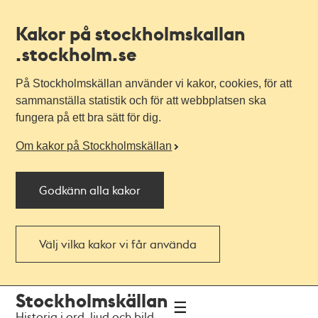
Kakor på stockholmskallan
.stockholm.se
På Stockholmskällan använder vi kakor, cookies, för att
sammanställa statistik och för att webbplatsen ska
fungera på ett bra sätt för dig.
Om kakor på Stockholmskällan
Godkänn alla kakor
Välj vilka kakor vi får använda
Till
Till
Stockholmskällan
navigationen
huvudinnehållet
Historia i ord, ljud och bild