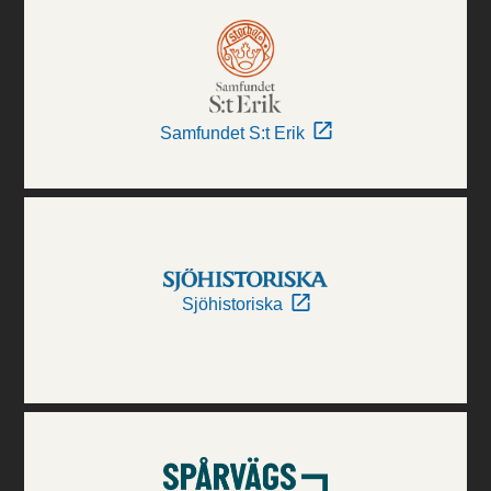
Samfundet S:t Erik
Sjöhistoriska