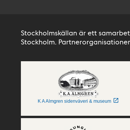
Stockholmskällan är ett samarbete
Stockholm. Partnerorganisationer 
K A Almgren sidenväveri & museum