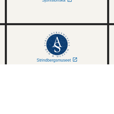
Sjöhistoriska
Strindbergsmuseet