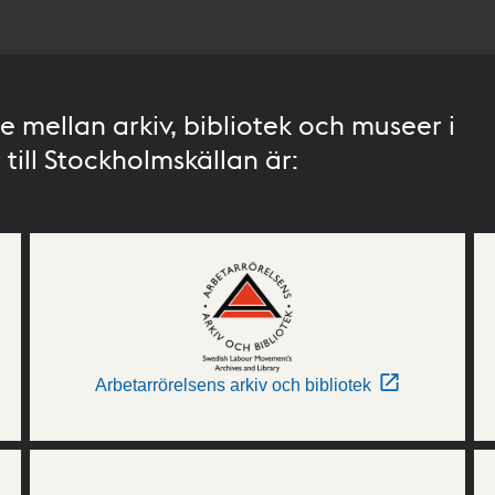
 mellan arkiv, bibliotek och museer i
till Stockholmskällan är:
Arbetarrörelsens arkiv och bibliotek