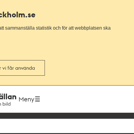
ockholm.se
tt sammanställa statistik och för att webbplatsen ska
or vi får använda
ällan
Meny
h bild