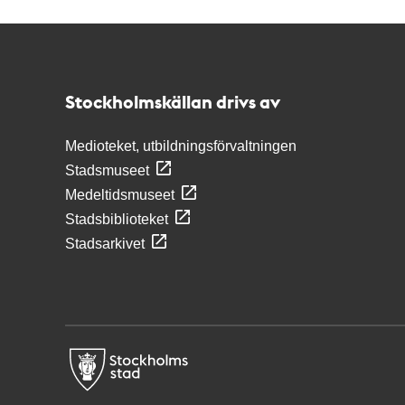
Kontakt
Stockholmskällan
Stockholmskällan drivs av
Medioteket, utbildningsförvaltningen
Stadsmuseet
Medeltidsmuseet
Stadsbiblioteket
Stadsarkivet