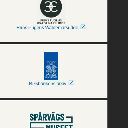
Prins Eugens Waldemarsudde
Riksbankens arkiv