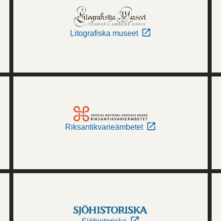
Litografiska museet
Riksantikvarieämbetet