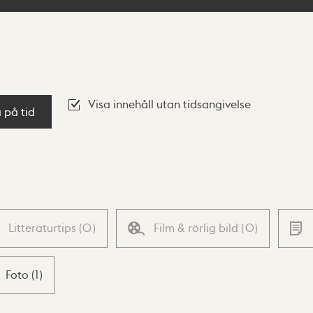
Visa innehåll utan tidsangivelse
a på tid
Litteraturtips
(
0
)
Film & rörlig bild
(
0
)
Foto
(
1
)