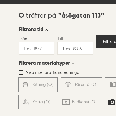
0
åsögatan 113
träffar på
Sökresultat
Filtrera tid
Från
Till
Visningsläge
Filtrer
Filtrera materialtyper
Lista
Karta
Visa inte lärarhandledningar
Ritning
(
0
)
Föremål
(
0
)
Karta
(
0
)
Bildkonst
(
0
)