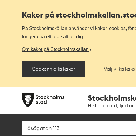
Kakor på stockholmskallan
.st
På Stockholmskällan använder vi kakor, cookies, för a
fungera på ett bra sätt för dig.
Om kakor på Stockholmskällan
Godkänn alla kakor
Välj vilka kak
Till
Till
Stockholmsk
navigationen
huvudinnehållet
Historia i ord, ljud oc
Sök
Fritextsök