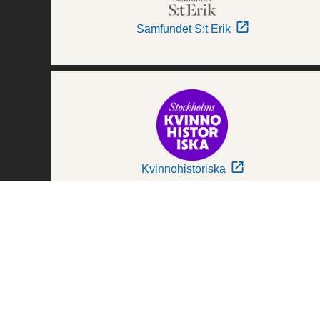
Samfundet S:t Erik
Kvinnohistoriska
Världskulturmuseerna