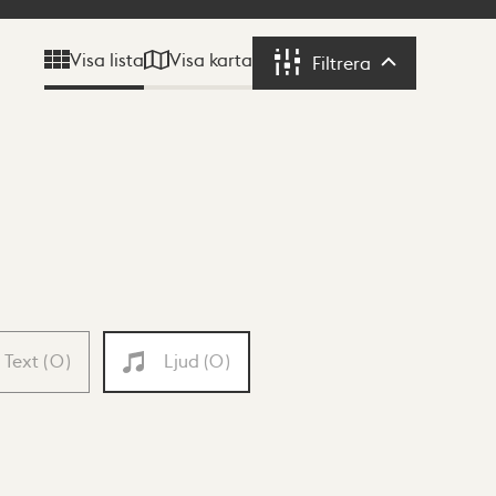
Visa karta
Visa lista
Filtrera
Filtrera
Text
(
0
)
Ljud
(
0
)