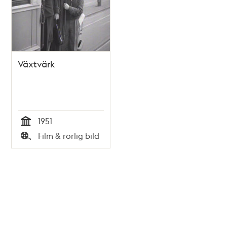
Växtvärk
1951
Tid
Film & rörlig bild
Typ