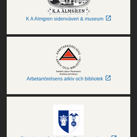
K A Almgren sidenväveri & museum
Arbetarrörelsens arkiv och bibliotek