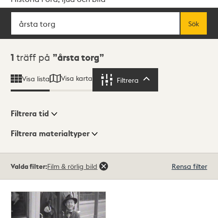
Sök
Fritextsök
Sök
Sökresultat
1
träff på
årsta torg
Visa karta
Visa lista
Filtrera
Filtrera
Filtrera tid
Filtrera materialtyper
Visningsläge
Totalt
Valda filter:
Film & rörlig bild
Rensa filter
1
träffar
Lista
Karta