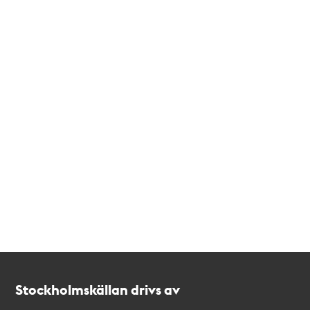
Kontakt
Stockholmskällan
Stockholmskällan drivs av