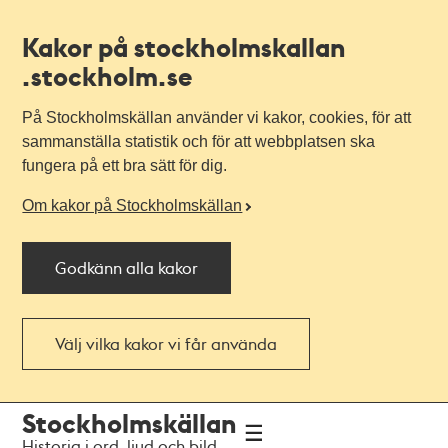
Kakor på stockholmskallan
.stockholm.se
På Stockholmskällan använder vi kakor, cookies, för att
sammanställa statistik och för att webbplatsen ska
fungera på ett bra sätt för dig.
Om kakor på Stockholmskällan
Godkänn alla kakor
Välj vilka kakor vi får använda
Till
Till
Stockholmskällan
navigationen
huvudinnehållet
Historia i ord, ljud och bild