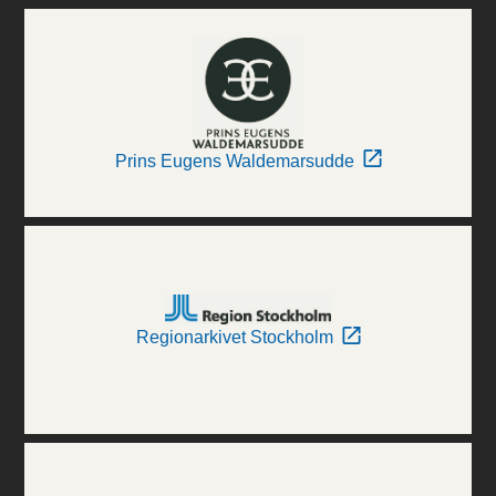
Prins Eugens Waldemarsudde
Regionarkivet Stockholm