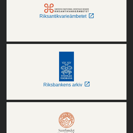
Riksantikvarieämbetet
Riksbankens arkiv