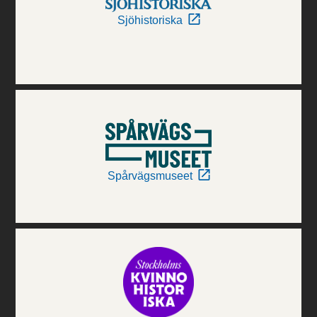
Sjöhistoriska
Spårvägsmuseet