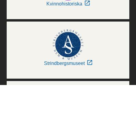
Kvinnohistoriska
Strindbergsmuseet
Thielska Galleriet