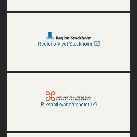
Regionarkivet Stockholm
Riksantikvarieämbetet