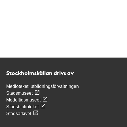
Kontakt
Stockholmskällan
Stockholmskällan drivs av
Medioteket, utbildningsförvaltningen
Stadsmuseet
Medeltidsmuseet
Stadsbiblioteket
Stadsarkivet