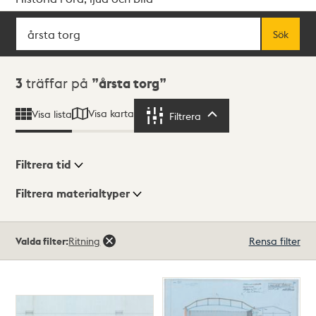
Sök
Fritextsök
Sök
Sökresultat
3
träffar på
årsta torg
Visa karta
Visa lista
Filtrera
Filtrera
Filtrera tid
Filtrera materialtyper
Visningsläge
Totalt
Valda filter:
Ritning
Rensa filter
3
träffar
Lista
Karta