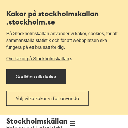
Kakor på stockholmskallan
.stockholm.se
På Stockholmskällan använder vi kakor, cookies, för att
sammanställa statistik och för att webbplatsen ska
fungera på ett bra sätt för dig.
Om kakor på Stockholmskällan
Godkänn alla kakor
Välj vilka kakor vi får använda
Till
Till
Stockholmskällan
navigationen
huvudinnehållet
Historia i ord, ljud och bild