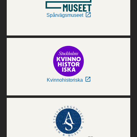
Spårvägsmuseet
Kvinnohistoriska