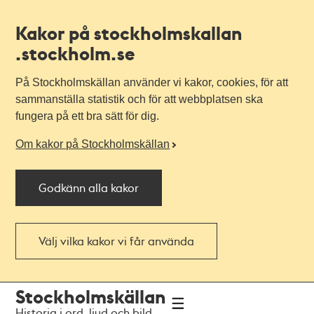
Kakor på stockholmskallan
.stockholm.se
På Stockholmskällan använder vi kakor, cookies, för att
sammanställa statistik och för att webbplatsen ska
fungera på ett bra sätt för dig.
Om kakor på Stockholmskällan
Godkänn alla kakor
Välj vilka kakor vi får använda
Till
Till
Stockholmskällan
navigationen
huvudinnehållet
Historia i ord, ljud och bild