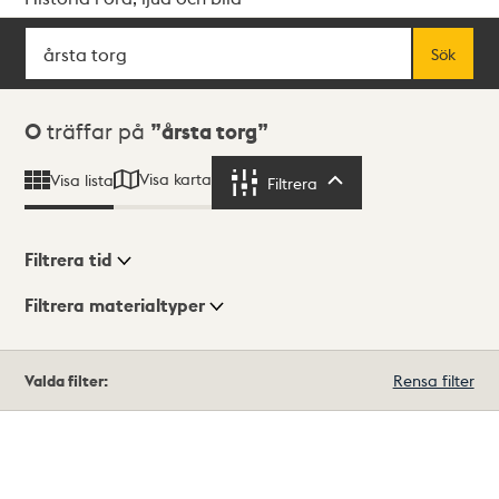
Sök
Fritextsök
Sök
Sökresultat
0
träffar på
årsta torg
Visa karta
Visa lista
Filtrera
Filtrera
Filtrera tid
Filtrera materialtyper
Visningsläge
Totalt
Valda filter:
Rensa filter
0
träffar
Lista
Karta