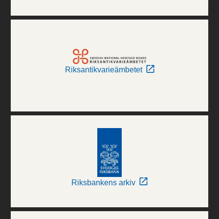
Riksantikvarieämbetet
Riksbankens arkiv