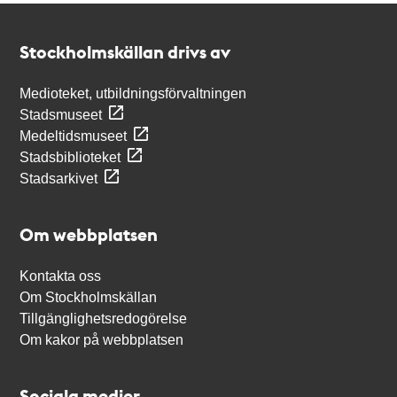
Kontakt
Stockholmskällan
Stockholmskällan drivs av
Medioteket, utbildningsförvaltningen
Stadsmuseet
Medeltidsmuseet
Stadsbiblioteket
Stadsarkivet
Om webbplatsen
Kontakta oss
Om Stockholmskällan
Tillgänglighetsredogörelse
Om kakor på webbplatsen
Sociala medier