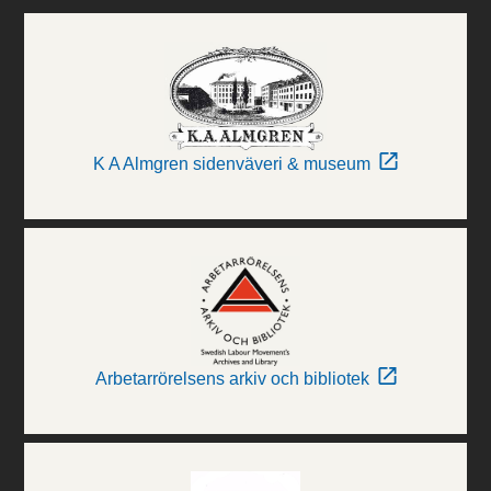
K A Almgren sidenväveri & museum
Arbetarrörelsens arkiv och bibliotek