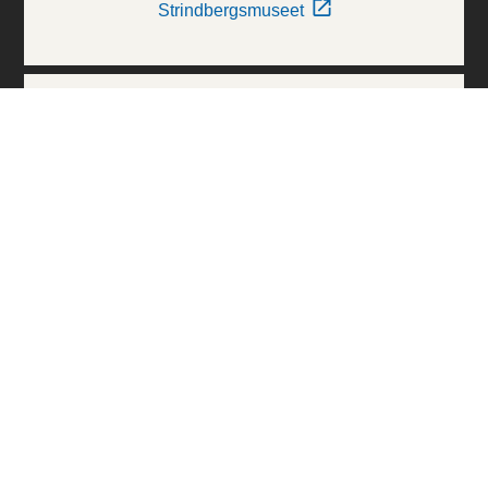
Strindbergsmuseet
Thielska Galleriet
Världskulturmuseerna