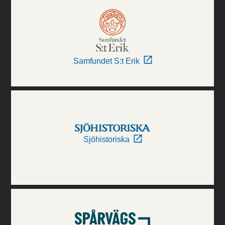
Samfundet S:t Erik
Sjöhistoriska