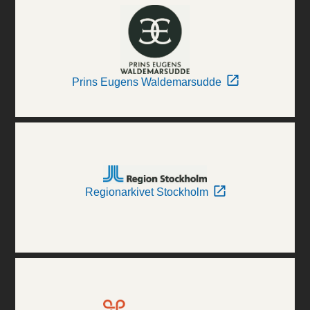
Prins Eugens Waldemarsudde
Regionarkivet Stockholm