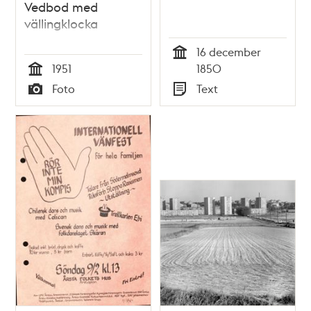
Vedbod med
vällingklocka
16 december
Tid
1951
1850
Tid
Foto
Text
Typ
Typ