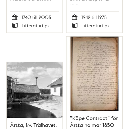
1975
1740 till 2005
1942 till 1975
Tid
Tid
Litteraturtips
Litteraturtips
Typ
Typ
”Köpe Contract” för
Årsta, kv. Trälhavet.
Årsta holmar 1850