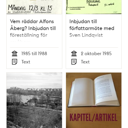
Vem räddar Alfons
Inbjudan till
Åberg? Inbjudan till
författarmöte med
föreställning för
Sven Lindqvist
småbarn
1985 till 1988
2 oktober 1985
Tid
Tid
Text
Text
Typ
Typ