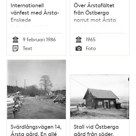
Internationell
Över Årstafältet
vänfest med Årsta-
från Östberga
Enskede
norrut mot Årsta
kulturkommitté
och bostadshusen i
Valla gärde.
9 februari 1986
1965
Tid
Tid
Text
Foto
Typ
Typ
Svärdlångsvägen 14,
Stall vid Östberga
Årsta gård. En allé
gård från söder.