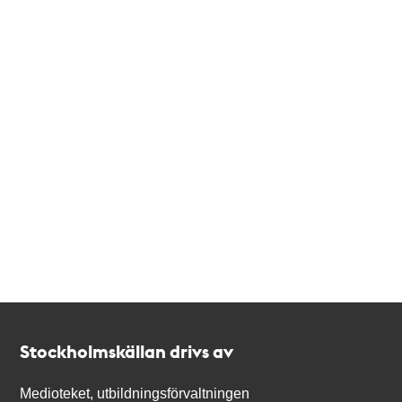
Kontakt
Stockholmskällan
Stockholmskällan drivs av
Medioteket, utbildningsförvaltningen