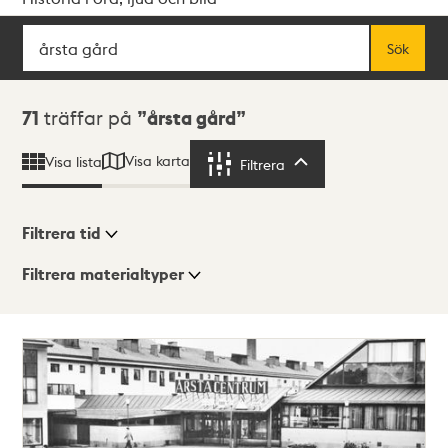
Sök
Fritextsök
Sök
Sökresultat
71
träffar på
årsta gård
Visa karta
Visa lista
Filtrera
Filtrera
Filtrera tid
Filtrera materialtyper
Visningsläge
Totalt
71
träffar
Lista
Karta