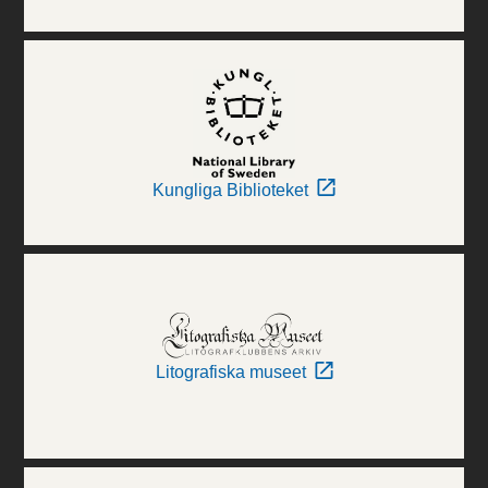
Kungliga Biblioteket
Litografiska museet