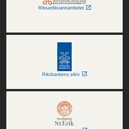
Riksantikvarieämbetet
Riksbankens arkiv