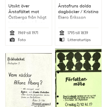
Utsikt över
Årstafruns dolda
Årstafältet mot
dagböcker / Kristina
Östberga från högt
Ekero Eriksson
bostadshus i Årsta,
Valla Gärde. Över
1969 till 1971
1793 till 1839
Årstafältet sträcker
Tid
Tid
Foto
Litteraturtips
sig Gamla
Typ
Typ
Huddingevägen.