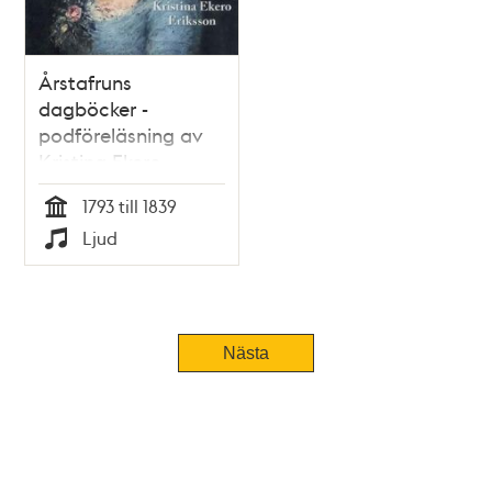
Årstafruns
dagböcker -
podföreläsning av
Kristina Ekero
Eriksson
1793 till 1839
Tid
Ljud
Typ
Nästa