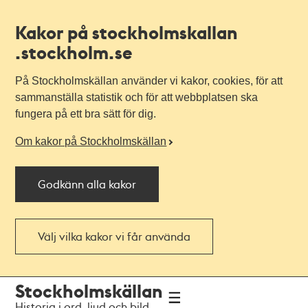
Kakor på stockholmskallan
.stockholm.se
På Stockholmskällan använder vi kakor, cookies, för att
sammanställa statistik och för att webbplatsen ska
fungera på ett bra sätt för dig.
Om kakor på Stockholmskällan
Godkänn alla kakor
Välj vilka kakor vi får använda
Till
Till
Stockholmskällan
navigationen
huvudinnehållet
Historia i ord, ljud och bild