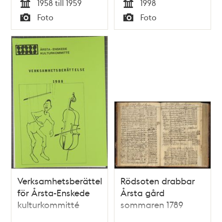
1958 till 1959
1998
Årsta.
Tid
Tid
Foto
Foto
Typ
Typ
Verksamhetsberättelse
Rödsoten drabbar
för Årsta-Enskede
Årsta gård
kulturkommitté
sommaren 1789