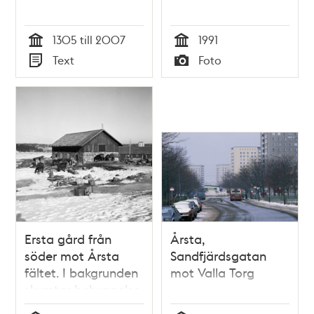
1305 till 2007
1991
Tid
Tid
Text
Foto
Typ
Typ
Ersta gård från
Årsta,
söder mot Årsta
Sandfjärdsgatan
fältet. I bakgrunden
mot Valla Torg
skymtar bebyggelse
vid Valla Torg i