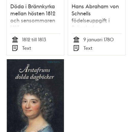
Döda i Brännkyrka
Hans Abraham von
mellan hösten 1812
Schnells
och sensommaren
födelseuppgift i
1813
Brännkyrka
församling 1780
1812 till 1813
9 januari 1780
Tid
Tid
Text
Text
Typ
Typ