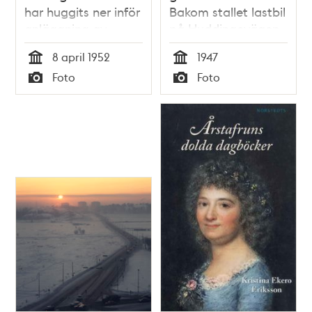
har huggits ner inför
Bakom stallet lastbil
anläggning av
på Huddingevägen
avloppsledning
och i fonden
8 april 1952
1947
Årstafältet och
Tid
Tid
Foto
Foto
bebebyggelse i
Typ
Typ
Årsta.