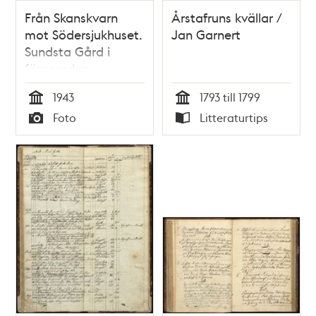
Från Skanskvarn
Årstafruns kvällar /
mot Södersjukhuset.
Jan Garnert
Sundsta Gård i
förgrunden
1943
1793 till 1799
Tid
Tid
Foto
Litteraturtips
Typ
Typ