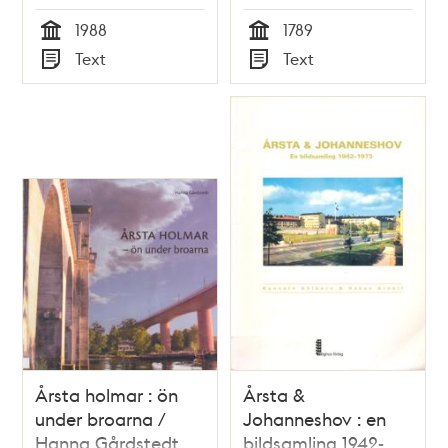
1988
1789
Tid
Tid
Text
Text
Typ
Typ
Årsta holmar : ön
Årsta &
under broarna /
Johanneshov : en
Hanna Gårdstedt
bildsamling 1942-