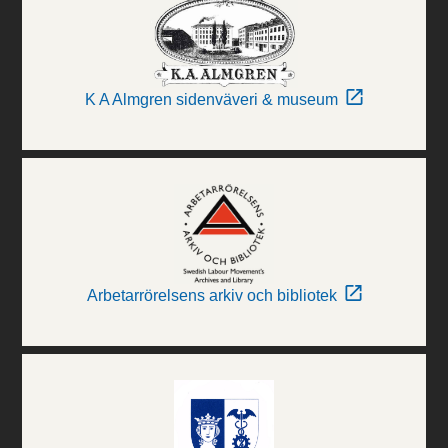
K A Almgren sidenväveri & museum
Arbetarrörelsens arkiv och bibliotek