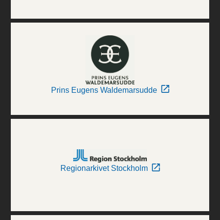
Prins Eugens Waldemarsudde
Regionarkivet Stockholm