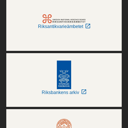
Riksantikvarieämbetet
Riksbankens arkiv