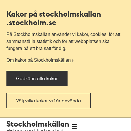
Kakor på stockholmskallan
.stockholm.se
På Stockholmskällan använder vi kakor, cookies, för att
sammanställa statistik och för att webbplatsen ska
fungera på ett bra sätt för dig.
Om kakor på Stockholmskällan
Godkänn alla kakor
Välj vilka kakor vi får använda
Till
Till
Stockholmskällan
navigationen
huvudinnehållet
Historia i ord, ljud och bild