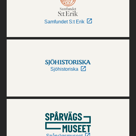
Samfundet S:t Erik
Sjöhistoriska
Spårvägsmuseet