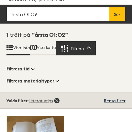
Sök
Fritextsök
Sök
Sökresultat
1
träff på
årsta 01:02
Visa karta
Visa lista
Filtrera
Filtrera
Filtrera tid
Filtrera materialtyper
Visningsläge
Totalt
Valda filter:
Litteraturtips
Rensa filter
1
träffar
Lista
Karta