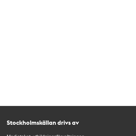
Kontakt
Stockholmskällan
Stockholmskällan drivs av