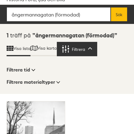
Sök
Fritextsök
Sök
Sökresultat
1
träff på
ångermannagatan (förmodad)
Visa karta
Visa lista
Filtrera
Filtrera
Filtrera tid
Filtrera materialtyper
Visningsläge
Totalt
1
träffar
Lista
Karta