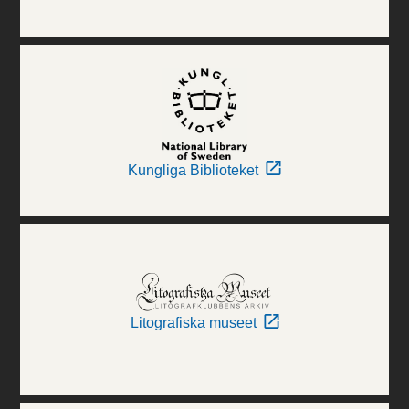
Kungliga Biblioteket
Litografiska museet