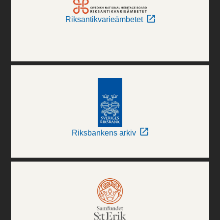
Riksantikvarieämbetet
Riksbankens arkiv