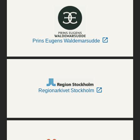
Prins Eugens Waldemarsudde
Regionarkivet Stockholm