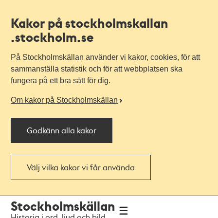
Kakor på stockholmskallan
.stockholm.se
På Stockholmskällan använder vi kakor, cookies, för att
sammanställa statistik och för att webbplatsen ska
fungera på ett bra sätt för dig.
Om kakor på Stockholmskällan
Godkänn alla kakor
Välj vilka kakor vi får använda
Till
Till
Stockholmskällan
navigationen
huvudinnehållet
Historia i ord, ljud och bild