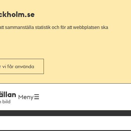
ockholm.se
tt sammanställa statistik och för att webbplatsen ska
or vi får använda
ällan
Meny
h bild