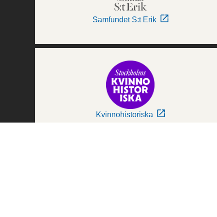
Samfundet S:t Erik
Kvinnohistoriska
Världskulturmuseerna