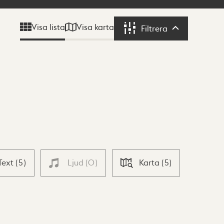
Visa karta
Visa lista
Filtrera
Filtrera
Text
(
5
)
Ljud
(
0
)
Karta
(
5
)