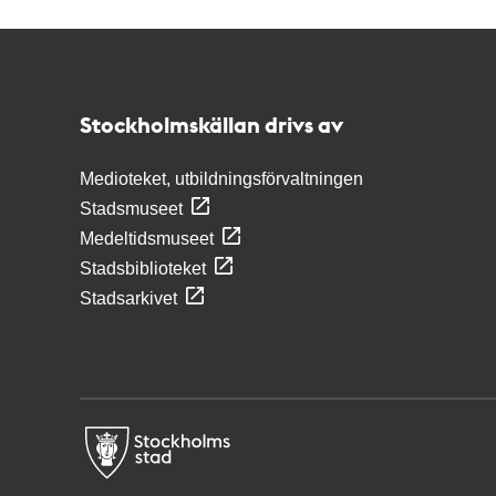
Kontakt
Stockholmskällan
Stockholmskällan drivs av
Medioteket, utbildningsförvaltningen
Stadsmuseet
Medeltidsmuseet
Stadsbiblioteket
Stadsarkivet