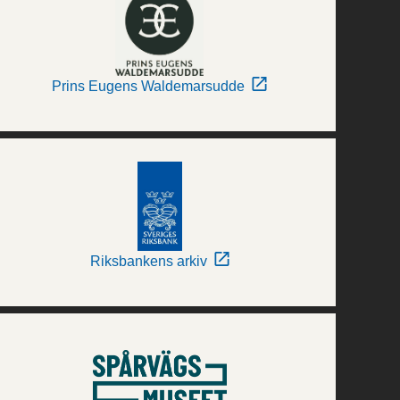
Prins Eugens Waldemarsudde
Riksbankens arkiv