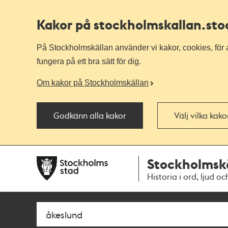
Kakor på stockholmskallan
.st
På Stockholmskällan använder vi kakor, cookies, för a
fungera på ett bra sätt för dig.
Om kakor på Stockholmskällan
Godkänn alla kakor
Välj vilka kak
Till
Till
Stockholmsk
navigationen
huvudinnehållet
Historia i ord, ljud oc
Sök
Fritextsök