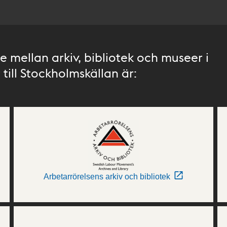
 mellan arkiv, bibliotek och museer i
till Stockholmskällan är:
Arbetarrörelsens arkiv och bibliotek