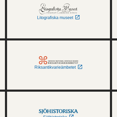
Litografiska museet
Riksantikvarieämbetet