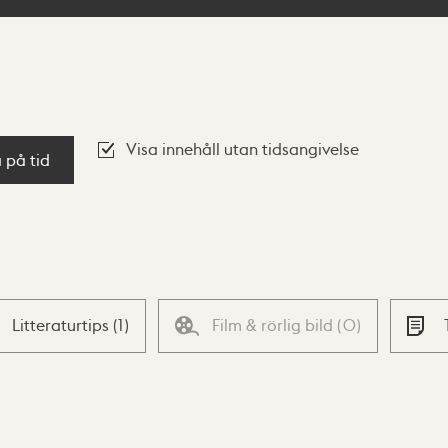
Visa innehåll utan tidsangivelse
a på tid
Litteraturtips
(
1
)
Film & rörlig bild
(
0
)