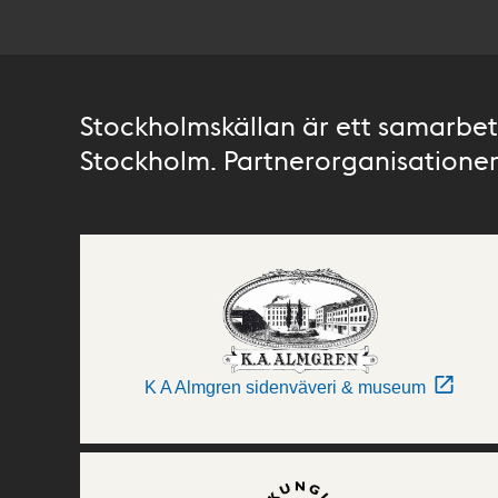
Stockholmskällan är ett samarbete
Stockholm. Partnerorganisationer 
K A Almgren sidenväveri & museum