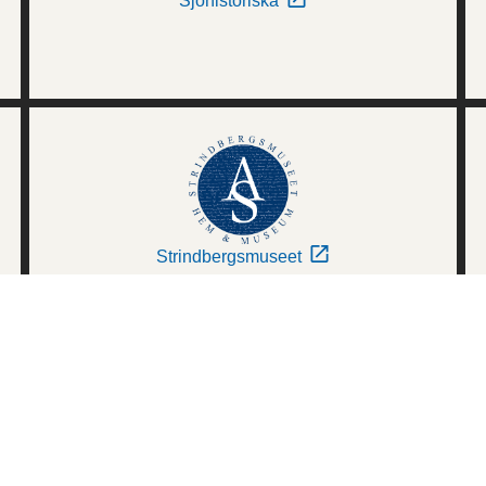
Sjöhistoriska
Strindbergsmuseet