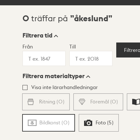
0
åkeslund
träffar på
Sökresultat
Filtrera tid
Från
Till
Visningsläge
Filtrer
Filtrera materialtyper
Lista
Karta
Visa inte lärarhandledningar
Ritning
(
0
)
Föremål
(
0
)
Bildkonst
(
0
)
Foto
(
5
)