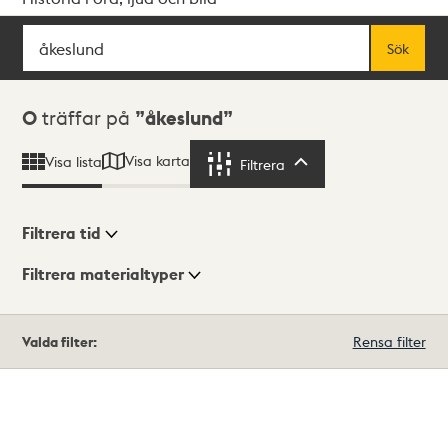
Sök
Fritextsök
Sök
Sökresultat
0
träffar på
åkeslund
Visa karta
Visa lista
Filtrera
Filtrera
Filtrera tid
Filtrera materialtyper
Visningsläge
Totalt
Valda filter:
Rensa filter
0
träffar
Lista
Karta