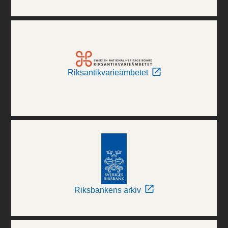
Riksantikvarieämbetet
Riksbankens arkiv