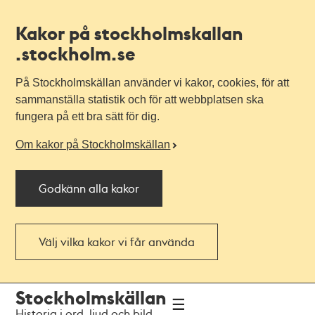
Kakor på stockholmskallan
.stockholm.se
På Stockholmskällan använder vi kakor, cookies, för att
sammanställa statistik och för att webbplatsen ska
fungera på ett bra sätt för dig.
Om kakor på Stockholmskällan
Godkänn alla kakor
Välj vilka kakor vi får använda
Till
Till
Stockholmskällan
navigationen
huvudinnehållet
Historia i ord, ljud och bild