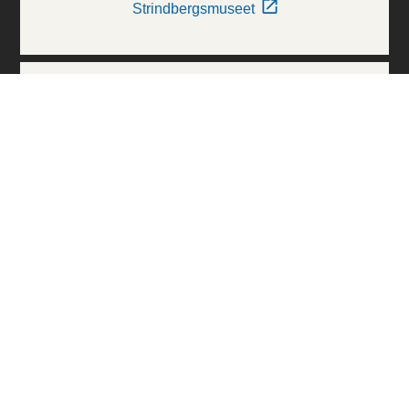
Strindbergsmuseet
Thielska Galleriet
Världskulturmuseerna