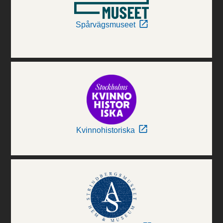
Spårvägsmuseet
Kvinnohistoriska