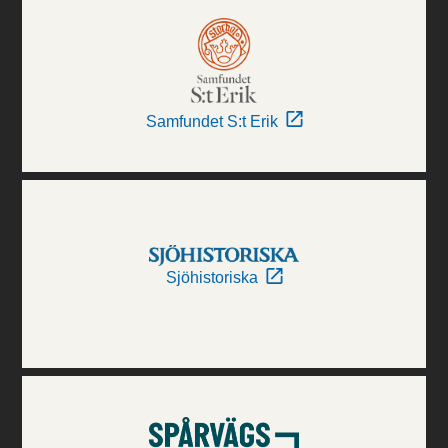
Samfundet S:t Erik
Sjöhistoriska