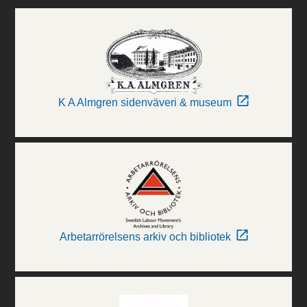
K A Almgren sidenväveri & museum
Arbetarrörelsens arkiv och bibliotek