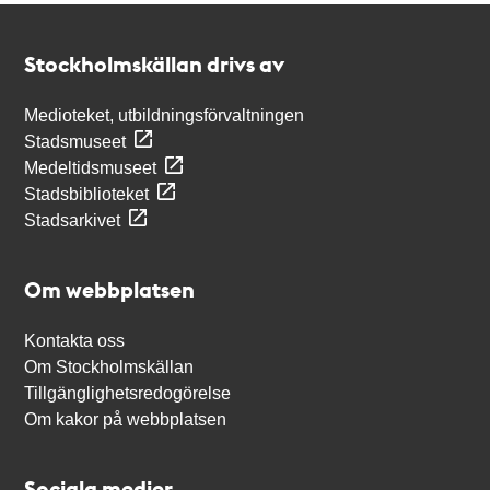
Kontakt
Stockholmskällan
Stockholmskällan drivs av
Medioteket, utbildningsförvaltningen
Stadsmuseet
Medeltidsmuseet
Stadsbiblioteket
Stadsarkivet
Om webbplatsen
Kontakta oss
Om Stockholmskällan
Tillgänglighetsredogörelse
Om kakor på webbplatsen
Sociala medier