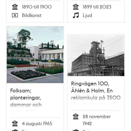
Åhléns
1890 till 1900
1899 till 2023
Tid
Tid
Bildkonst
Ljud
Typ
Typ
Ringvägen 100,
Folksam;
Åhlén & Holm. En
planteringar,
reklamkula på 3500
dammar och
kilo placerades på
vattenfall i
varuhusets tak. Det
28 november
gårdsparken söder
är en tidskula, med
Tid
4 augusti 1965
1942
om höghuset. Vy
fyra urtavlor, en
Tid