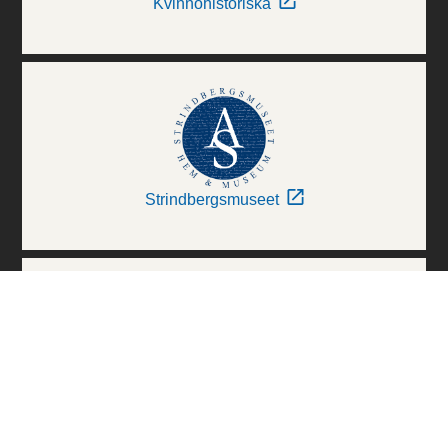
Kvinnohistoriska
Strindbergsmuseet
Thielska Galleriet