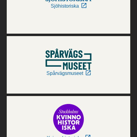
Sjöhistoriska
Spårvägsmuseet