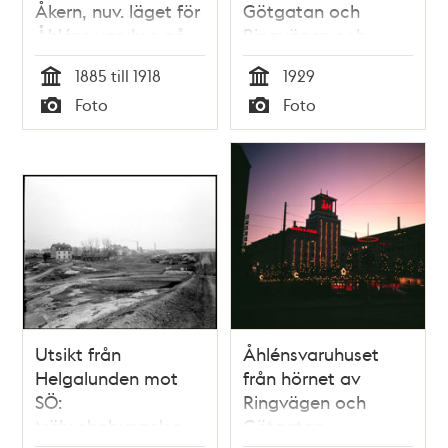
Åkern, nuv. läget för
Götgatan och
Åhléns varuhus på
Ringvägen och
Södermalm
kvarteret Åkern med
1885 till 1918
1929
Åhlén & Holms
Tid
Tid
Foto
Foto
varuhus i fonden
Typ
Typ
Utsikt från
Åhlénsvaruhuset
Helgalunden mot
från hörnet av
SÖ:
Ringvägen och
trähusbebyggelse
Götgatan.