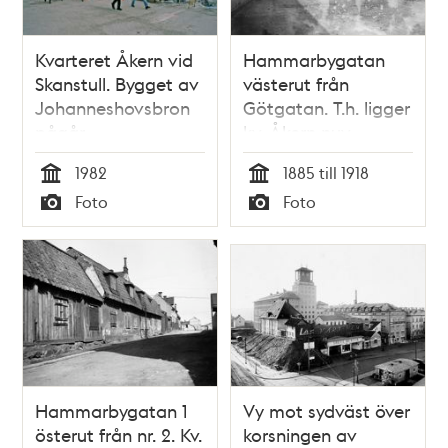
Kvarteret Åkern vid
Hammarbygatan
Skanstull. Bygget av
västerut från
Johanneshovsbron
Götgatan. T.h. ligger
pågår
kv. Åkern nuv.
Åhléns varuhus på
1982
1885 till 1918
Södermalm
Tid
Tid
Foto
Foto
Typ
Typ
Hammarbygatan 1
Vy mot sydväst över
österut från nr. 2. Kv.
korsningen av