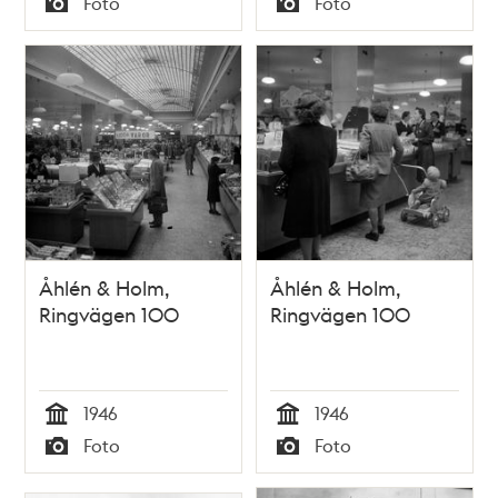
Foto
Foto
mot Åhléns
neonljusring och en
Typ
Typ
dalahäst ovanpå
Åhlén & Holm,
Åhlén & Holm,
Ringvägen 100
Ringvägen 100
1946
1946
Tid
Tid
Foto
Foto
Typ
Typ