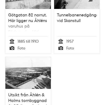
Götgatan 82 norrut.
Tunnelbanenedgången
Här ligger nu Åhléns
vid Skanstull
varuhus på
Södermalm. Vid
trädet ligger nu
1885 till 1910
1957
Ringens köpcentrum
Tid
Tid
Foto
Foto
Typ
Typ
Utsikt från Åhlén &
Holms tornbyggnad