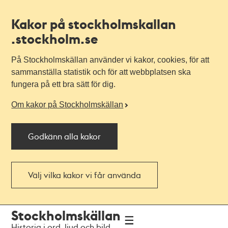
Kakor på stockholmskallan
.stockholm.se
På Stockholmskällan använder vi kakor, cookies, för att
sammanställa statistik och för att webbplatsen ska
fungera på ett bra sätt för dig.
Om kakor på Stockholmskällan
Godkänn alla kakor
Välj vilka kakor vi får använda
Till
Till
Stockholmskällan
navigationen
huvudinnehållet
Historia i ord, ljud och bild