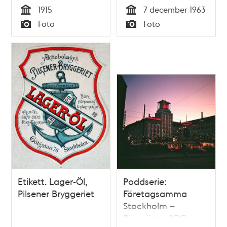
kv. Milen, Kvadraten
Skymningsbild
1915
7 december 1963
och Rektangeln. I
Tid
Tid
Foto
Foto
bakgr. skymtar
Typ
Typ
bryggerierna i kv.
Uret och Åkern
Etikett. Lager-Öl,
Poddserie:
Pilsener Bryggeriet
Företagsamma
Stockholm –
Ringvägen 100,