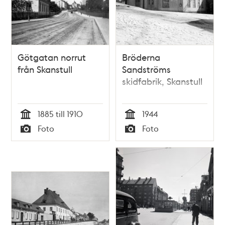
Götgatan norrut
Bröderna
från Skanstull
Sandströms
skidfabrik, Skanstull
1885 till 1910
1944
Tid
Tid
Foto
Foto
Typ
Typ