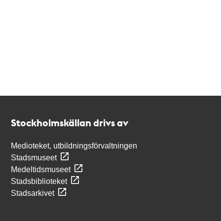
Kontakt
Stockholmskällan
Stockholmskällan drivs av
Medioteket, utbildningsförvaltningen
Stadsmuseet
Medeltidsmuseet
Stadsbiblioteket
Stadsarkivet