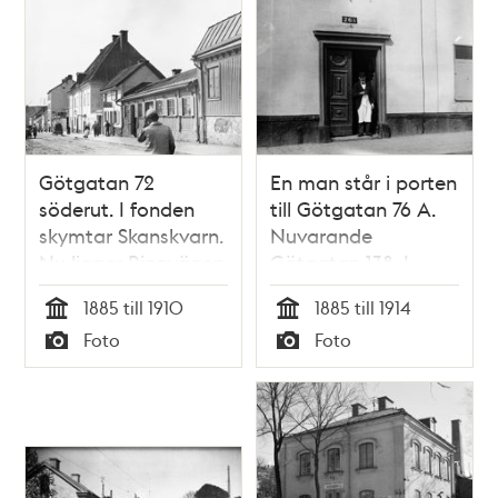
Götgatan 72
En man står i porten
söderut. I fonden
till Götgatan 76 A.
skymtar Skanskvarn.
Nuvarande
Nu ligger Ringvägen
Götgatan 138. I
102 och Åhléns
kvarteret ligger nu
1885 till 1910
1885 till 1914
varuhus på
Åhléns varuhus på
Tid
Tid
Foto
Foto
Södermalm här
Södermalm
Typ
Typ