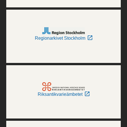
Regionarkivet Stockholm
Riksantikvarieämbetet