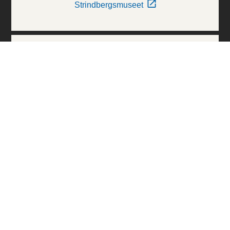
Strindbergsmuseet
Thielska Galleriet
Världskulturmuseerna