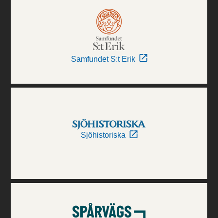
Samfundet S:t Erik
Sjöhistoriska