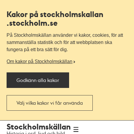
Kakor på stockholmskallan
.stockholm.se
På Stockholmskällan använder vi kakor, cookies, för att
sammanställa statistik och för att webbplatsen ska
fungera på ett bra sätt för dig.
Om kakor på Stockholmskällan
Godkänn alla kakor
Välj vilka kakor vi får använda
Till
Till
Stockholmskällan
navigationen
huvudinnehållet
Historia i ord, ljud och bild