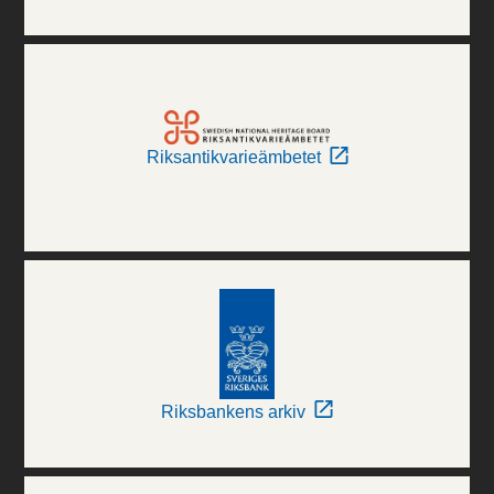
Riksantikvarieämbetet
Riksbankens arkiv