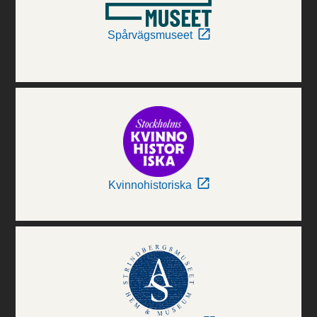
Spårvägsmuseet
Kvinnohistoriska