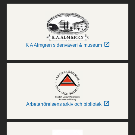
K A Almgren sidenväveri & museum
Arbetarrörelsens arkiv och bibliotek