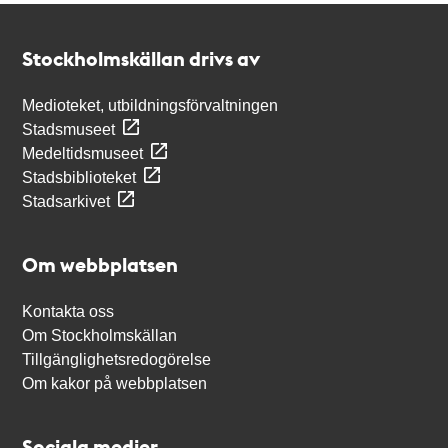
Kontakt
Stockholmskällan
Stockholmskällan drivs av
Medioteket, utbildningsförvaltningen
Stadsmuseet
Medeltidsmuseet
Stadsbiblioteket
Stadsarkivet
Om webbplatsen
Kontakta oss
Om Stockholmskällan
Tillgänglighetsredogörelse
Om kakor på webbplatsen
Sociala medier