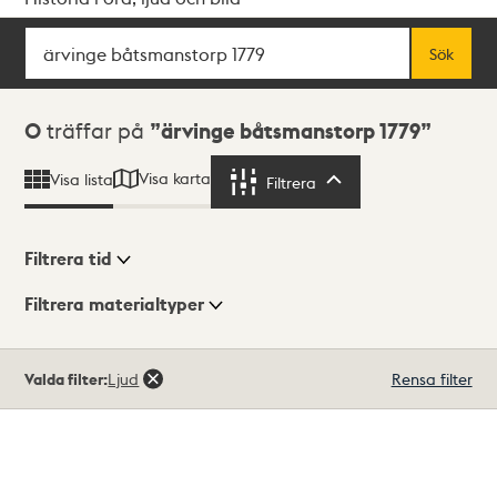
Sök
Fritextsök
Sök
Sökresultat
0
träffar på
ärvinge båtsmanstorp 1779
Visa karta
Visa lista
Filtrera
Filtrera
Filtrera tid
Filtrera materialtyper
Visningsläge
Totalt
Valda filter:
Ljud
Rensa filter
0
träffar
Lista
Karta