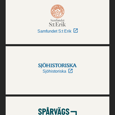
Samfundet S:t Erik
Sjöhistoriska