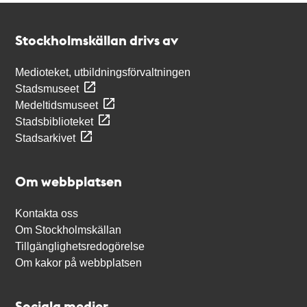
Kontakt
Stockholmskällan
Stockholmskällan drivs av
Medioteket, utbildningsförvaltningen
Stadsmuseet
Medeltidsmuseet
Stadsbiblioteket
Stadsarkivet
Om webbplatsen
Kontakta oss
Om Stockholmskällan
Tillgänglighetsredogörelse
Om kakor på webbplatsen
Sociala medier