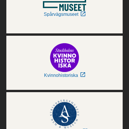
Spårvägsmuseet
Kvinnohistoriska