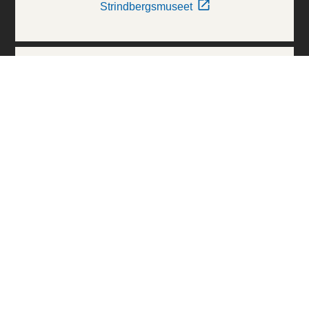
Strindbergsmuseet
Thielska Galleriet
Världskulturmuseerna