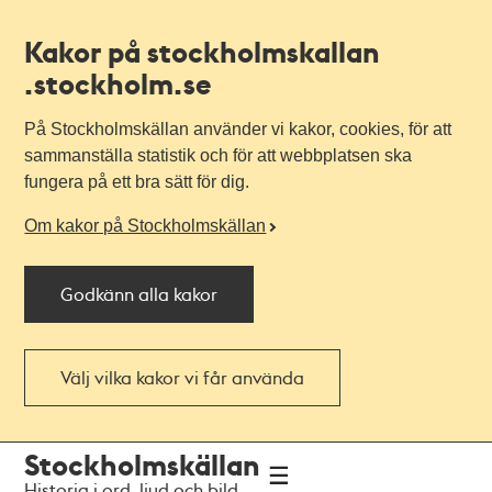
Kakor på stockholmskallan
.stockholm.se
På Stockholmskällan använder vi kakor, cookies, för att
sammanställa statistik och för att webbplatsen ska
fungera på ett bra sätt för dig.
Om kakor på Stockholmskällan
Godkänn alla kakor
Välj vilka kakor vi får använda
Till
Till
Stockholmskällan
navigationen
huvudinnehållet
Historia i ord, ljud och bild