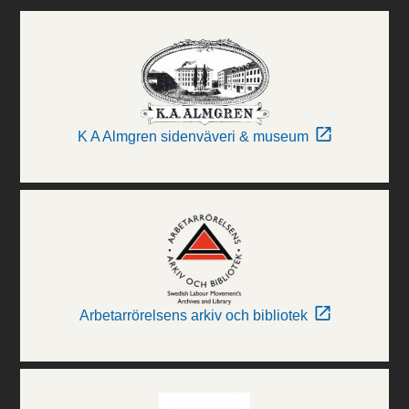
K A Almgren sidenväveri & museum
Arbetarrörelsens arkiv och bibliotek