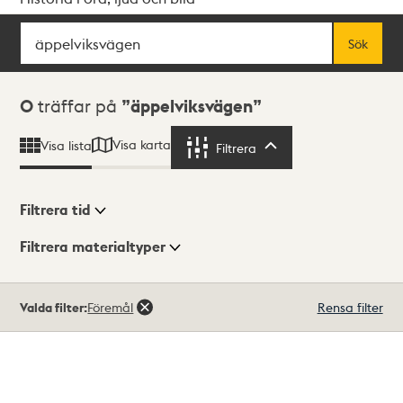
Sök
Fritextsök
Sök
Sökresultat
0
träffar på
äppelviksvägen
Visa karta
Visa lista
Filtrera
Filtrera
Filtrera tid
Filtrera materialtyper
Visningsläge
Totalt
Valda filter:
Föremål
Rensa filter
0
träffar
Lista
Karta