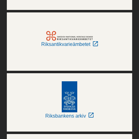
Riksantikvarieämbetet
Riksbankens arkiv