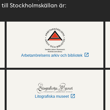
till Stockholmskällan är:
Arbetarrörelsens arkiv och bibliotek
Litografiska museet