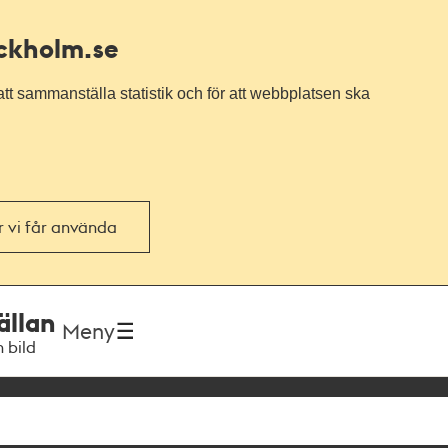
ockholm.se
tt sammanställa statistik och för att webbplatsen ska
or vi får använda
ällan
Meny
h bild