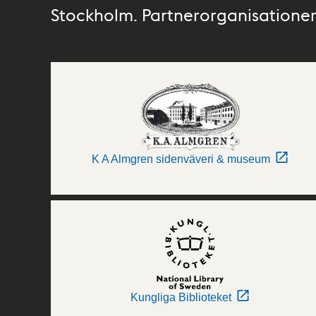
Stockholm. Partnerorganisationer 
K A Almgren sidenväveri & museum
Kungliga Biblioteket