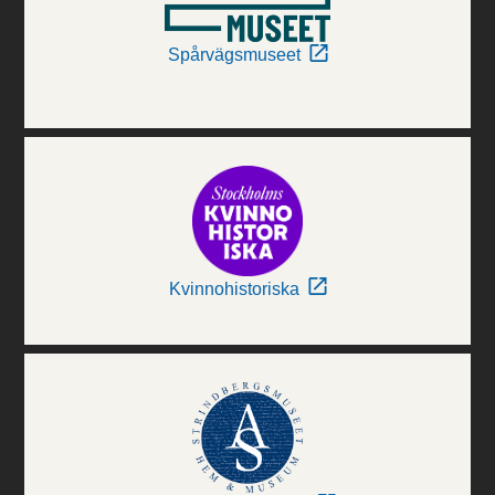
Spårvägsmuseet
Kvinnohistoriska