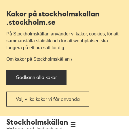
Kakor på stockholmskallan
.stockholm.se
På Stockholmskällan använder vi kakor, cookies, för att
sammanställa statistik och för att webbplatsen ska
fungera på ett bra sätt för dig.
Om kakor på Stockholmskällan
Godkänn alla kakor
Välj vilka kakor vi får använda
Till
Till
Stockholmskällan
navigationen
huvudinnehållet
Historia i ord, ljud och bild