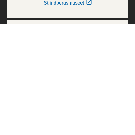
Strindbergsmuseet
Thielska Galleriet
Världskulturmuseerna