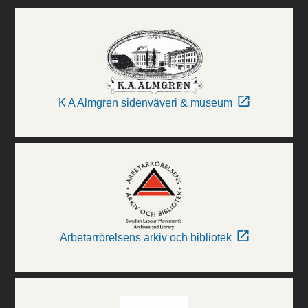
K A Almgren sidenväveri & museum
Arbetarrörelsens arkiv och bibliotek