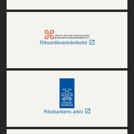
Riksantikvarieämbetet
Riksbankens arkiv