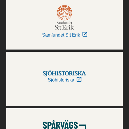
Samfundet S:t Erik
Sjöhistoriska