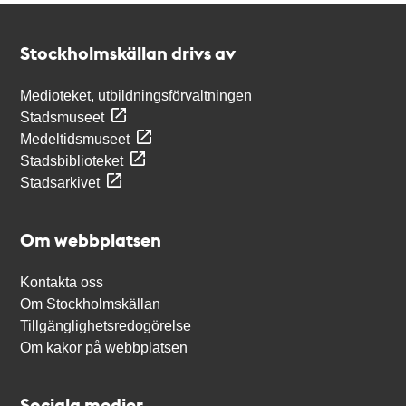
Kontakt
Stockholmskällan
Stockholmskällan drivs av
Medioteket, utbildningsförvaltningen
Stadsmuseet
Medeltidsmuseet
Stadsbiblioteket
Stadsarkivet
Om webbplatsen
Kontakta oss
Om Stockholmskällan
Tillgänglighetsredogörelse
Om kakor på webbplatsen
Sociala medier