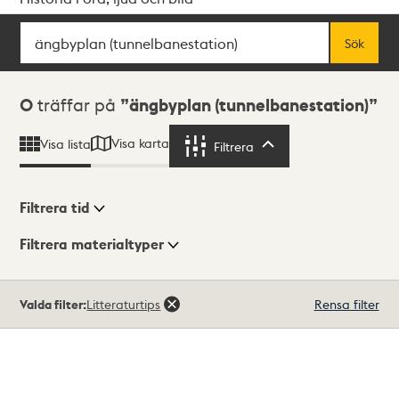
Sök
Fritextsök
Sök
Sökresultat
0
träffar på
ängbyplan (tunnelbanestation)
Visa karta
Visa lista
Filtrera
Filtrera
Filtrera tid
Filtrera materialtyper
Visningsläge
Totalt
Valda filter:
Litteraturtips
Rensa filter
0
träffar
Lista
Karta