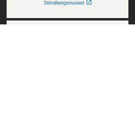
Strindbergsmuseet
Thielska Galleriet
Världskulturmuseerna