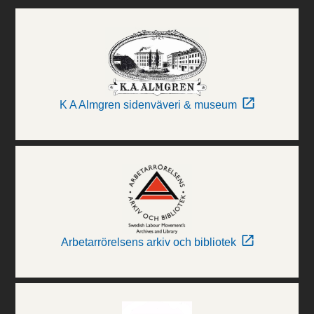
K A Almgren sidenväveri & museum
Arbetarrörelsens arkiv och bibliotek