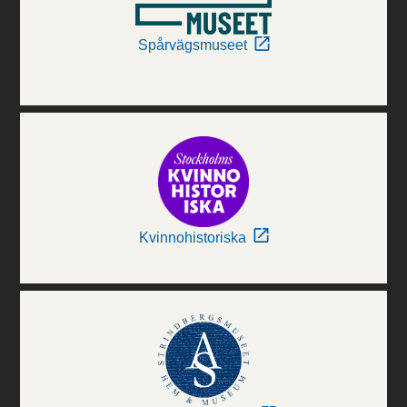
Spårvägsmuseet
Kvinnohistoriska