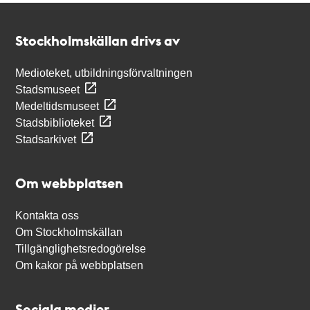
Kontakt
Stockholmskällan
Stockholmskällan drivs av
Medioteket, utbildningsförvaltningen
Stadsmuseet
Medeltidsmuseet
Stadsbiblioteket
Stadsarkivet
Om webbplatsen
Kontakta oss
Om Stockholmskällan
Tillgänglighetsredogörelse
Om kakor på webbplatsen
Sociala medier