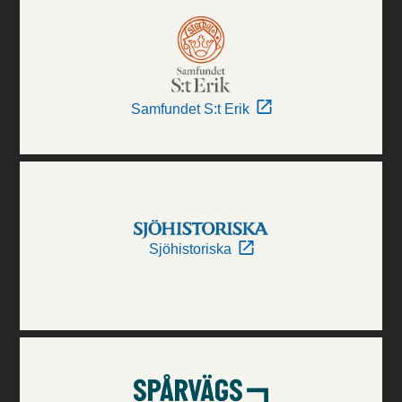
Samfundet S:t Erik
Sjöhistoriska