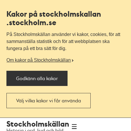
Kakor på stockholmskallan
.stockholm.se
På Stockholmskällan använder vi kakor, cookies, för att
sammanställa statistik och för att webbplatsen ska
fungera på ett bra sätt för dig.
Om kakor på Stockholmskällan
Godkänn alla kakor
Välj vilka kakor vi får använda
Till
Till
Stockholmskällan
navigationen
huvudinnehållet
Historia i ord, ljud och bild