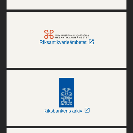
Riksantikvarieämbetet
Riksbankens arkiv