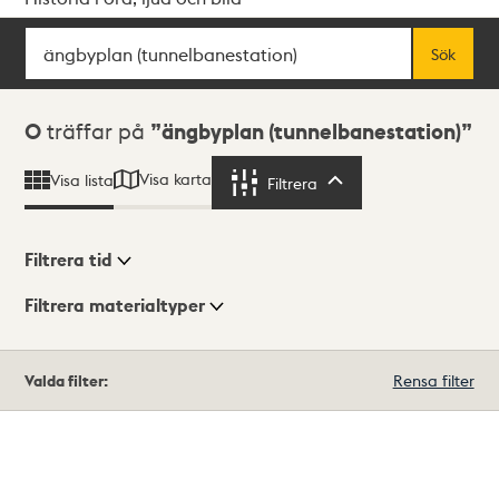
Sök
Fritextsök
Sök
Sökresultat
0
träffar på
ängbyplan (tunnelbanestation)
Visa karta
Visa lista
Filtrera
Filtrera
Filtrera tid
Filtrera materialtyper
Visningsläge
Totalt
Valda filter:
Rensa filter
0
träffar
Lista
Karta