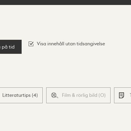
Visa innehåll utan tidsangivelse
a på tid
Litteraturtips
(
4
)
Film & rörlig bild
(
0
)