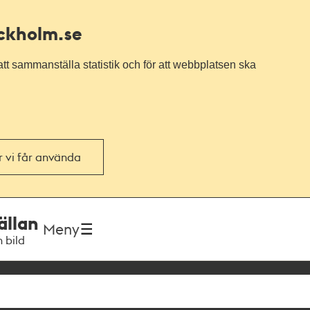
ockholm.se
tt sammanställa statistik och för att webbplatsen ska
or vi får använda
ällan
Meny
h bild