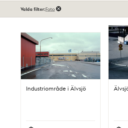
Totalt
Valda filter:
Foto
18
träffar
Industriområde i Älvsjö
Älvsj