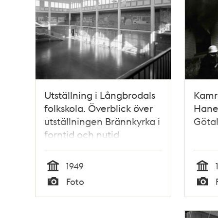
Utställning i Långbrodals
Kamr
folkskola. Överblick över
Hane
utställningen Brännkyrka i
Göta
forntid och nutid
1949
Tid
Tid
Foto
Typ
Typ