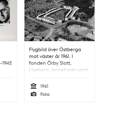
Flygbild över Östberga
mot väster år 1961. I
5-1942
fonden Örby Slott,
Liseberg, Anneboda samt
skogspartiet för blivande
Östbergahöjden. I bilden
1961
framkant Stureby,
Tid
Foto
Huddingevägen och
Typ
Tussmötevägen samt idag
(år 2016) platsen för