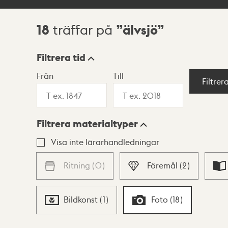
18
älvsjö
träffar på
Sökresultat
Filtrera tid
Från
Till
Visningsläge
Filtrer
Filtrera materialtyper
Lista
Karta
Visa inte lärarhandledningar
Ritning
(
0
)
Föremål
(
2
)
Bildkonst
(
1
)
Foto
(
18
)