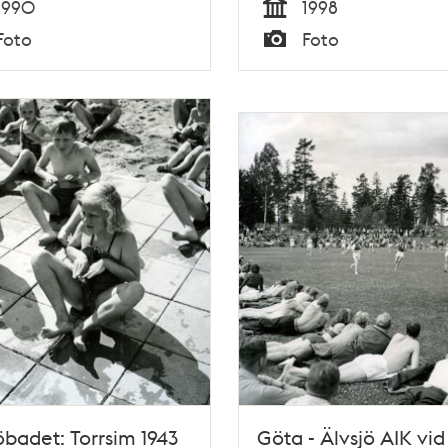
1990
1998
Tid
Foto
Foto
Typ
öbadet: Torrsim 1943
Göta - Älvsjö AIK vid