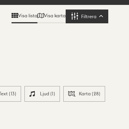
Visa karta
Visa lista
Filtrera
Filtrera
Text
(
13
)
Ljud
(
1
)
Karta
(
28
)