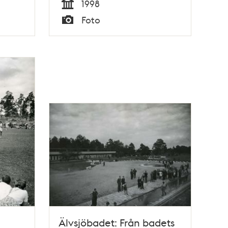
1998
Tid
Foto
Typ
Älvsjöbadet: Från badets