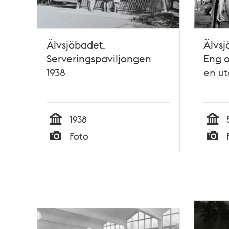
Älvsjöbadet.
Älvsj
Serveringspaviljongen
Eng o
1938
en u
1938
Tid
Tid
Foto
Typ
Typ