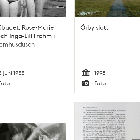
öbadet. Rose-Marie
Örby slott
ch Inga-Lill Frohm i
tomhusdusch
5 juni 1955
1998
Tid
Foto
Foto
Typ