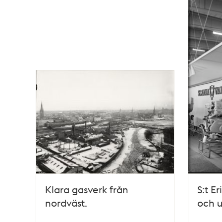
Klara gasverk från
S:t E
nordväst.
och u