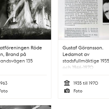
atföreningen Röde
Gustaf Göransson.
n, Brand på
Ledamot av
landsvägen 135
stadsfullmäktige 193
och 1946-1970
1963
1935 till 1970
Tid
Foto
Foto
Typ