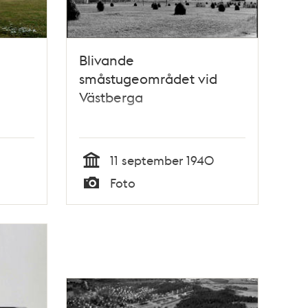
Blivande
småstugeområdet vid
Västberga
11 september 1940
Tid
Foto
Typ