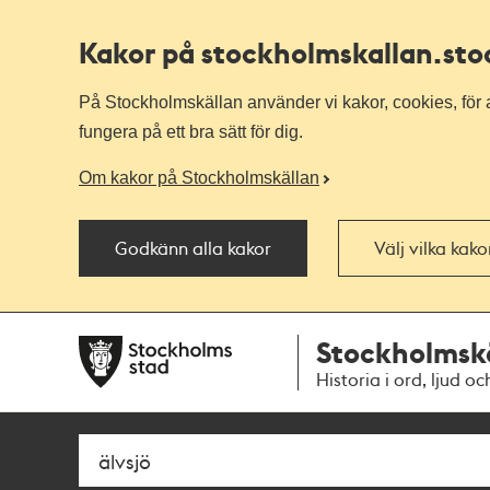
Kakor på stockholmskallan
.st
På Stockholmskällan använder vi kakor, cookies, för a
fungera på ett bra sätt för dig.
Om kakor på Stockholmskällan
Godkänn alla kakor
Välj vilka kak
Till
Till
Stockholmsk
navigationen
huvudinnehållet
Historia i ord, ljud oc
Sök
Fritextsök