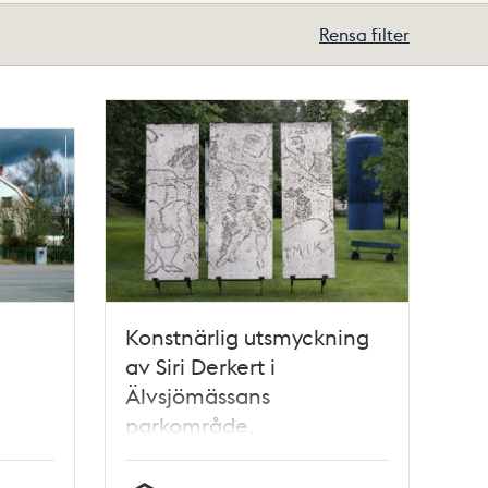
Rensa filter
Konstnärlig utsmyckning
av Siri Derkert i
Älvsjömässans
parkområde.
Utsmyckningen
utplacerades 1972