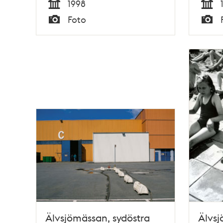
1998
Tid
Tid
Foto
Typ
Typ
Älvsjömässan, sydöstra
Älvsj