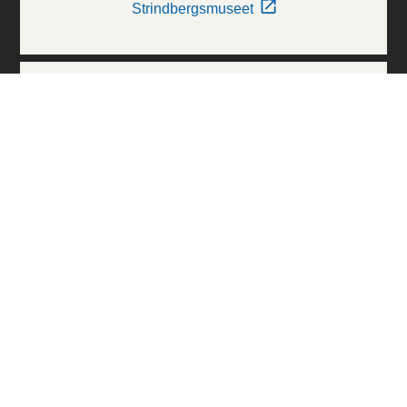
Strindbergsmuseet
Thielska Galleriet
Världskulturmuseerna