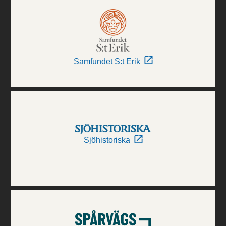
Samfundet S:t Erik
Sjöhistoriska