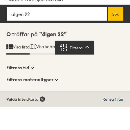
Sök
Fritextsök
Sök
Sökresultat
0
träffar på
älgen 22
Visa karta
Visa lista
Filtrera
Filtrera
Filtrera tid
Filtrera materialtyper
Visningsläge
Totalt
Valda filter:
Karta
Rensa filter
0
träffar
Lista
Karta