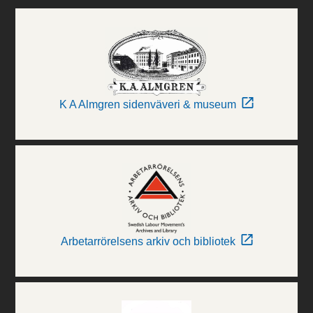
K A Almgren sidenväveri & museum
Arbetarrörelsens arkiv och bibliotek