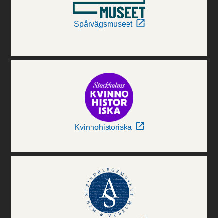
Spårvägsmuseet
Kvinnohistoriska