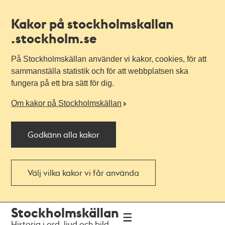
Kakor på stockholmskallan
.stockholm.se
På Stockholmskällan använder vi kakor, cookies, för att
sammanställa statistik och för att webbplatsen ska
fungera på ett bra sätt för dig.
Om kakor på Stockholmskällan
Godkänn alla kakor
Välj vilka kakor vi får använda
Till
Till
Stockholmskällan
navigationen
huvudinnehållet
Historia i ord, ljud och bild