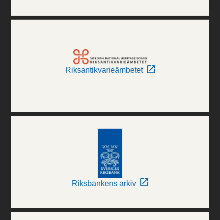
Riksantikvarieämbetet
Riksbankens arkiv