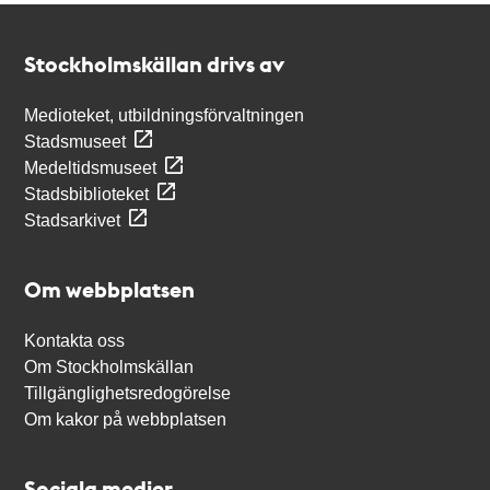
Kontakt
Stockholmskällan
Stockholmskällan drivs av
Medioteket, utbildningsförvaltningen
Stadsmuseet
Medeltidsmuseet
Stadsbiblioteket
Stadsarkivet
Om webbplatsen
Kontakta oss
Om Stockholmskällan
Tillgänglighetsredogörelse
Om kakor på webbplatsen
Sociala medier