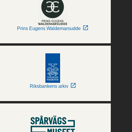
Prins Eugens Waldemarsudde
Riksbankens arkiv