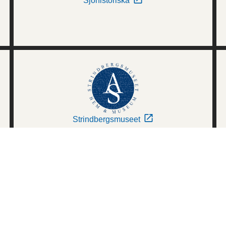
Sjöhistoriska
Strindbergsmuseet