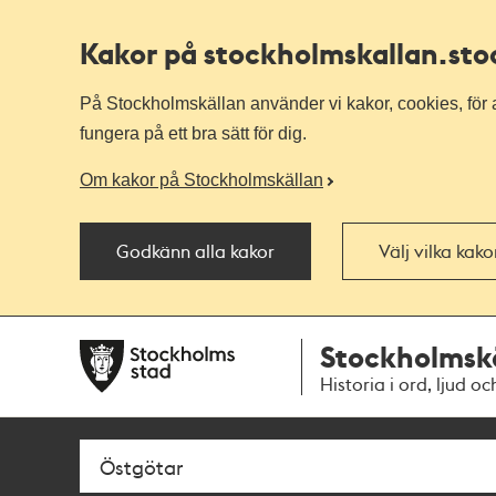
Kakor på stockholmskallan
.st
På Stockholmskällan använder vi kakor, cookies, för a
fungera på ett bra sätt för dig.
Om kakor på Stockholmskällan
Godkänn alla kakor
Välj vilka kak
Till
Till
Stockholmsk
navigationen
huvudinnehållet
Historia i ord, ljud oc
Sök
Fritextsök