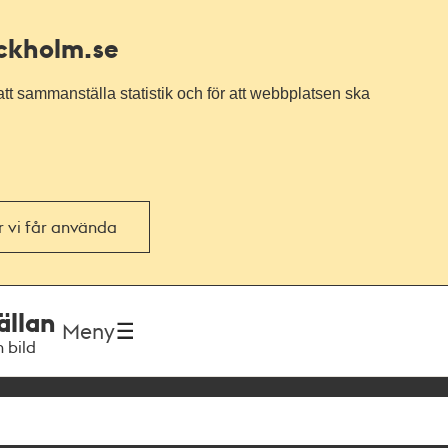
ockholm.se
tt sammanställa statistik och för att webbplatsen ska
or vi får använda
ällan
Meny
h bild