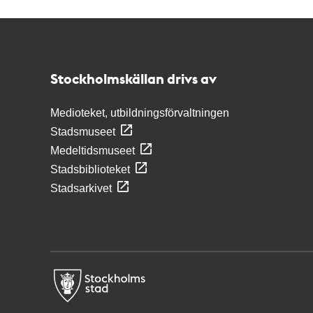
Kontakt
Stockholmskällan
Stockholmskällan drivs av
Medioteket, utbildningsförvaltningen
Stadsmuseet
Medeltidsmuseet
Stadsbiblioteket
Stadsarkivet