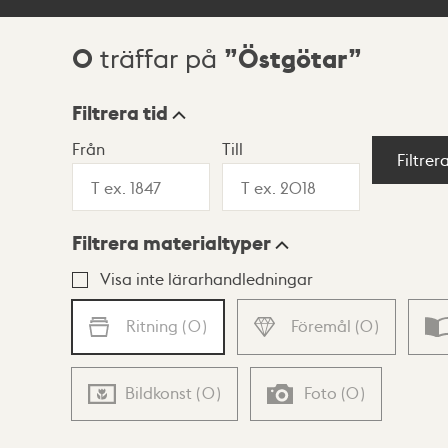
0
Östgötar
träffar på
Sökresultat
Filtrera tid
Från
Till
Visningsläge
Filtrer
Filtrera materialtyper
Lista
Karta
Visa inte lärarhandledningar
Ritning
(
0
)
Föremål
(
0
)
Bildkonst
(
0
)
Foto
(
0
)