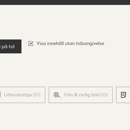
Visa innehåll utan tidsangivelse
a på tid
Litteraturtips
(
0
)
Film & rörlig bild
(
0
)