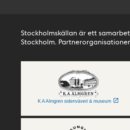
Stockholmskällan är ett samarbete
Stockholm. Partnerorganisationer 
K A Almgren sidenväveri & museum