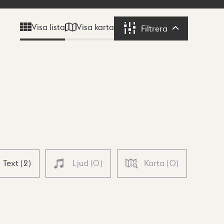
Visa karta
Visa lista
Filtrera
Filtrera
Text
(
2
)
Ljud
(
0
)
Karta
(
0
)