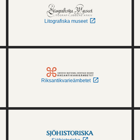
Litografiska museet
Riksantikvarieämbetet