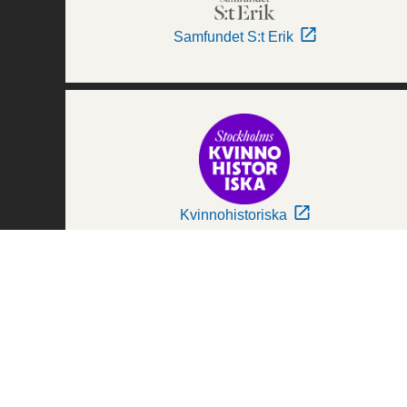
Samfundet S:t Erik
Kvinnohistoriska
Världskulturmuseerna