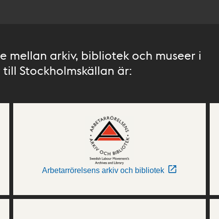
 mellan arkiv, bibliotek och museer i
till Stockholmskällan är:
Arbetarrörelsens arkiv och bibliotek