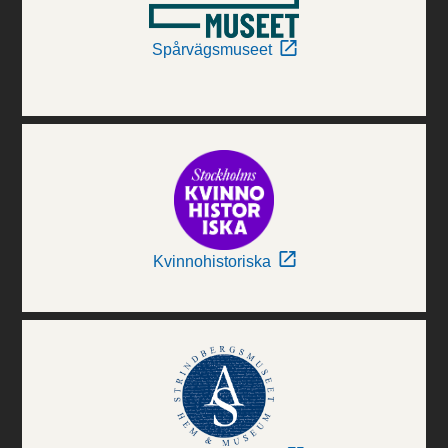
Spårvägsmuseet
Kvinnohistoriska