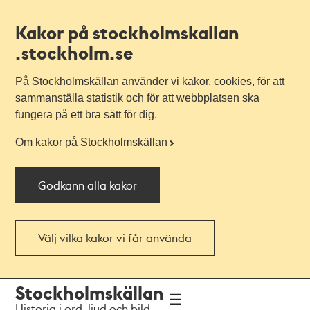
Kakor på stockholmskallan
.stockholm.se
På Stockholmskällan använder vi kakor, cookies, för att
sammanställa statistik och för att webbplatsen ska
fungera på ett bra sätt för dig.
Om kakor på Stockholmskällan
Godkänn alla kakor
Välj vilka kakor vi får använda
Till
Till
Stockholmskällan
navigationen
huvudinnehållet
Historia i ord, ljud och bild