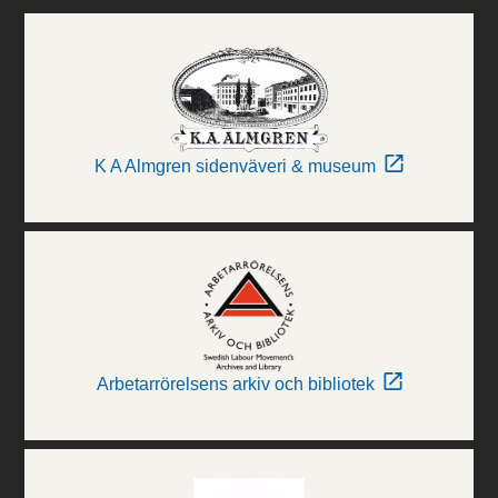
K A Almgren sidenväveri & museum
Arbetarrörelsens arkiv och bibliotek