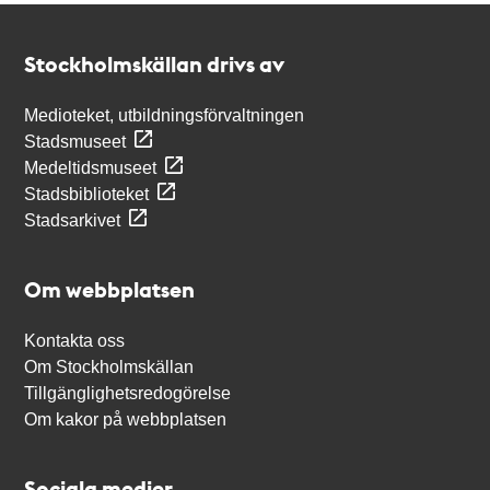
Kontakt
Stockholmskällan
Stockholmskällan drivs av
Medioteket, utbildningsförvaltningen
Stadsmuseet
Medeltidsmuseet
Stadsbiblioteket
Stadsarkivet
Om webbplatsen
Kontakta oss
Om Stockholmskällan
Tillgänglighetsredogörelse
Om kakor på webbplatsen
Sociala medier