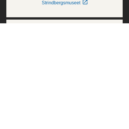
Strindbergsmuseet
Thielska Galleriet
Världskulturmuseerna