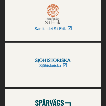
Samfundet S:t Erik
Sjöhistoriska