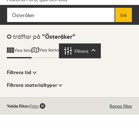
Sök
Fritextsök
Sök
Sökresultat
0
träffar på
Österåker
Visa karta
Visa lista
Filtrera
Filtrera
Filtrera tid
Filtrera materialtyper
Visningsläge
Totalt
Valda filter:
Foto
Rensa filter
0
träffar
Lista
Karta