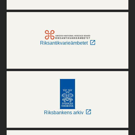
Riksantikvarieämbetet
Riksbankens arkiv