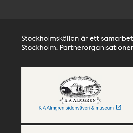
Stockholmskällan är ett samarbete
Stockholm. Partnerorganisationer 
K A Almgren sidenväveri & museum