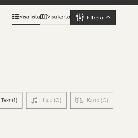
Visa karta
Visa lista
Filtrera
Filtrera
Text
(
1
)
Ljud
(
0
)
Karta
(
0
)