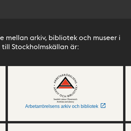
 mellan arkiv, bibliotek och museer i
till Stockholmskällan är:
Arbetarrörelsens arkiv och bibliotek