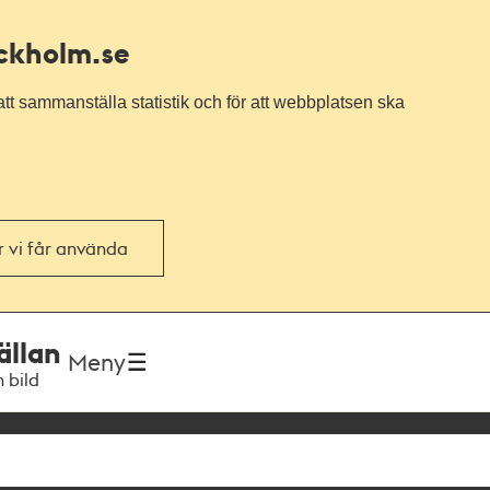
ockholm.se
tt sammanställa statistik och för att webbplatsen ska
or vi får använda
ällan
Meny
h bild