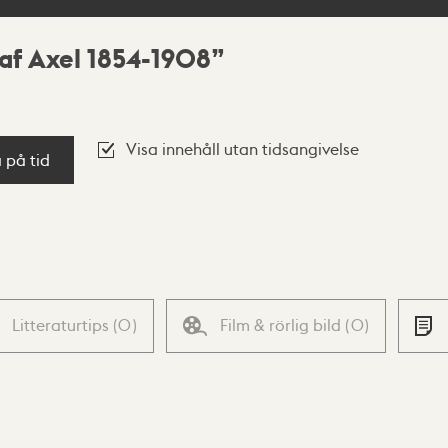
af Axel 1854-1908
Visa innehåll utan tidsangivelse
a på tid
Litteraturtips
(
0
)
Film & rörlig bild
(
0
)