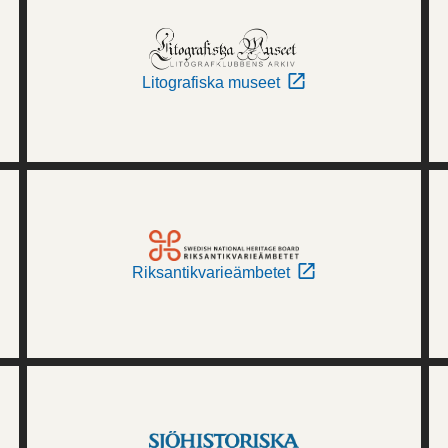
Litografiska museet
Riksantikvarieämbetet