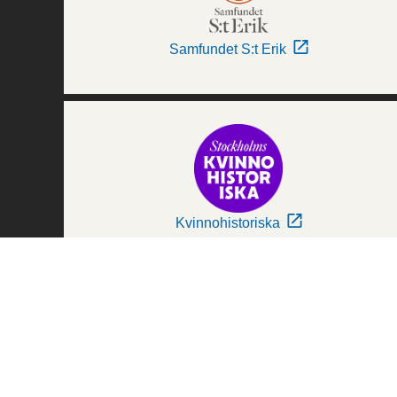
Samfundet S:t Erik
Kvinnohistoriska
Världskulturmuseerna