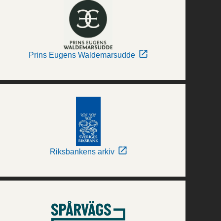
Prins Eugens Waldemarsudde
Riksbankens arkiv