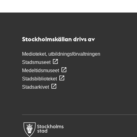
Kontakt
Stockholmskällan
Stockholmskällan drivs av
Medioteket, utbildningsförvaltningen
Stadsmuseet
Medeltidsmuseet
Stadsbiblioteket
Stadsarkivet