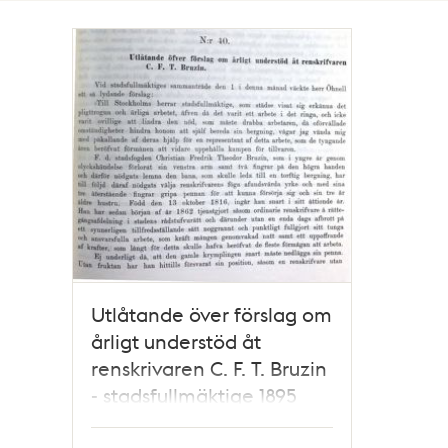
Totalt
1
träffar
Utlåtande över förslag om
årligt understöd åt
renskrivaren C. F. T. Bruzin
- stadsfullmäktige 1895