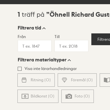
1
Öhnell Richard Gust
träff på
Sökresultat
Filtrera tid
Från
Till
Visningsläge
Filtrer
Filtrera materialtyper
Lista
Karta
Visa inte lärarhandledningar
Ritning
(
0
)
Föremål
(
0
)
Bildkonst
(
0
)
Foto
(
0
)