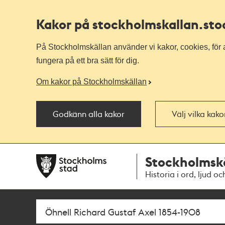
Kakor på stockholmskallan
.st
På Stockholmskällan använder vi kakor, cookies, för a
fungera på ett bra sätt för dig.
Om kakor på Stockholmskällan
Godkänn alla kakor
Välj vilka kak
Till
Till
Stockholmsk
navigationen
huvudinnehållet
Historia i ord, ljud oc
Sök
Fritextsök