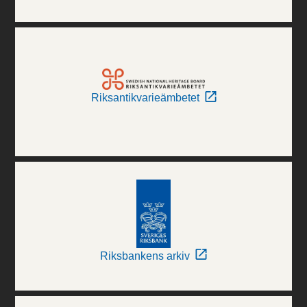
Riksantikvarieämbetet
Riksbankens arkiv