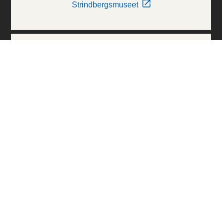
Strindbergsmuseet
Thielska Galleriet
Världskulturmuseerna