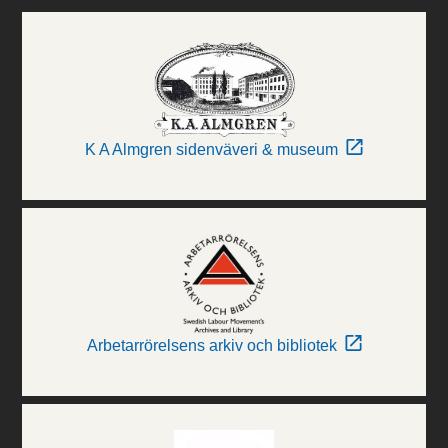
K A Almgren sidenväveri & museum
Arbetarrörelsens arkiv och bibliotek