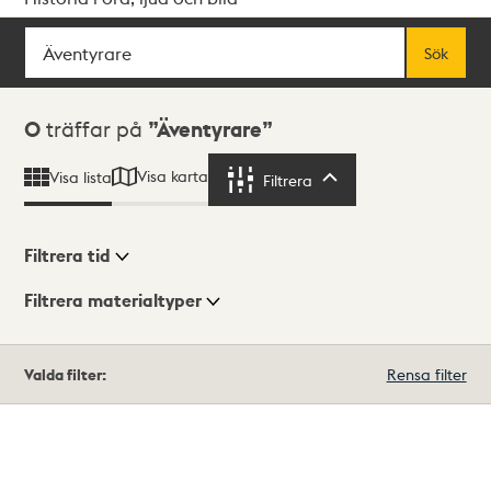
Sök
Fritextsök
Sök
Sökresultat
0
träffar på
Äventyrare
Visa karta
Visa lista
Filtrera
Filtrera
Filtrera tid
Filtrera materialtyper
Visningsläge
Totalt
Valda filter:
Rensa filter
0
träffar
Lista
Karta