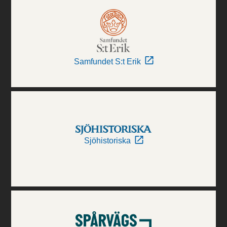
Samfundet S:t Erik
Sjöhistoriska