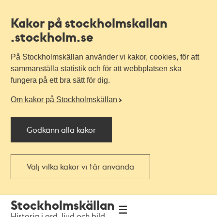
Kakor på stockholmskallan
.stockholm.se
På Stockholmskällan använder vi kakor, cookies, för att
sammanställa statistik och för att webbplatsen ska
fungera på ett bra sätt för dig.
Om kakor på Stockholmskällan
Godkänn alla kakor
Välj vilka kakor vi får använda
Till
Till
Stockholmskällan
navigationen
huvudinnehållet
Historia i ord, ljud och bild