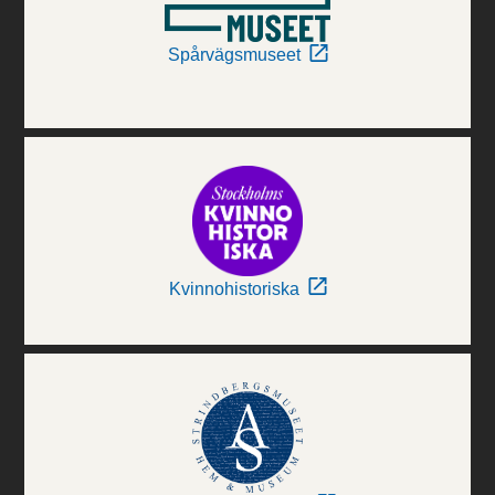
Spårvägsmuseet
Kvinnohistoriska