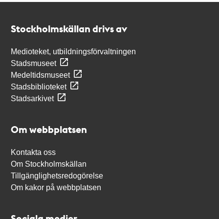
Kontakt
Stockholmskällan
Stockholmskällan drivs av
Medioteket, utbildningsförvaltningen
Stadsmuseet
Medeltidsmuseet
Stadsbiblioteket
Stadsarkivet
Om webbplatsen
Kontakta oss
Om Stockholmskällan
Tillgänglighetsredogörelse
Om kakor på webbplatsen
Sociala medier