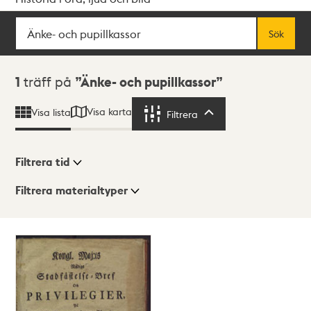
Sök
Fritextsök
Sök
Sökresultat
1
träff på
Änke- och pupillkassor
Visa karta
Visa lista
Filtrera
Filtrera
Filtrera tid
Filtrera materialtyper
Visningsläge
Totalt
1
träffar
Lista
Karta