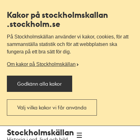
Kakor på stockholmskallan
.stockholm.se
På Stockholmskällan använder vi kakor, cookies, för att
sammanställa statistik och för att webbplatsen ska
fungera på ett bra sätt för dig.
Om kakor på Stockholmskällan
Godkänn alla kakor
Välj vilka kakor vi får använda
Till
Till
Stockholmskällan
navigationen
huvudinnehållet
Historia i ord, ljud och bild