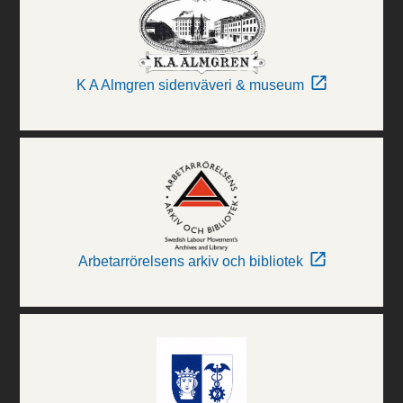
K A Almgren sidenväveri & museum
Arbetarrörelsens arkiv och bibliotek