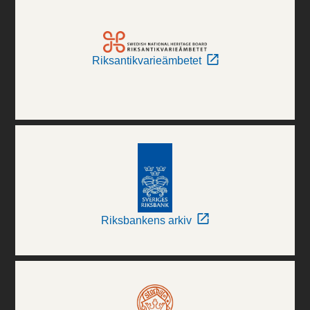
Riksantikvarieämbetet
Riksbankens arkiv