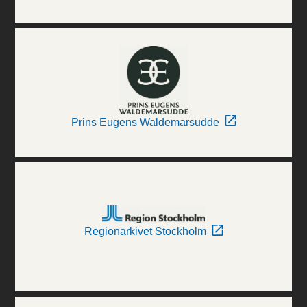
Prins Eugens Waldemarsudde
Regionarkivet Stockholm