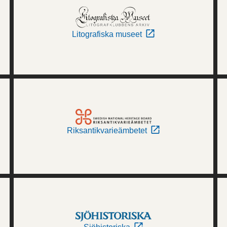
Litografiska museet
Riksantikvarieämbetet