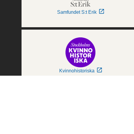
Samfundet S:t Erik
Kvinnohistoriska
Världskulturmuseerna