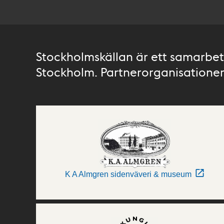
Stockholmskällan är ett samarbete
Stockholm. Partnerorganisationer 
K A Almgren sidenväveri & museum