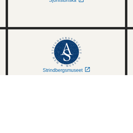
Sjöhistoriska
Strindbergsmuseet