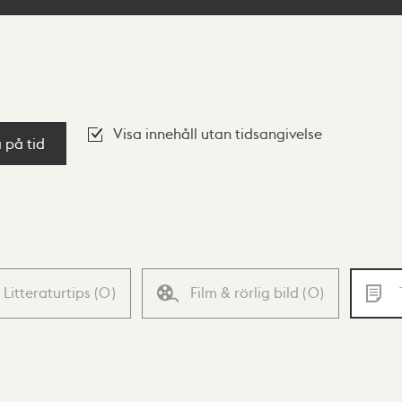
Visa innehåll utan tidsangivelse
a på tid
Litteraturtips
(
0
)
Film & rörlig bild
(
0
)