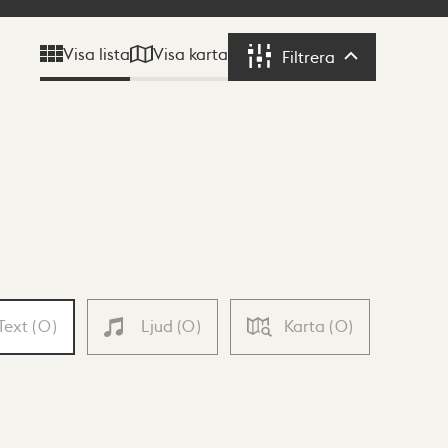
Visa karta
Visa lista
Filtrera
Filtrera
Text
(
0
)
Ljud
(
0
)
Karta
(
0
)