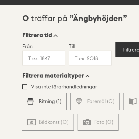
0
Ängbyhöjden
träffar på
Sökresultat
Filtrera tid
Från
Till
Visningsläge
Filtrer
Filtrera materialtyper
Lista
Karta
Visa inte lärarhandledningar
Ritning
(
1
)
Föremål
(
0
)
Bildkonst
(
0
)
Foto
(
0
)