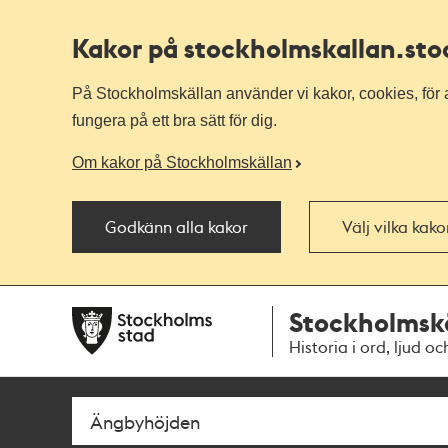
Kakor på stockholmskallan
.st
På Stockholmskällan använder vi kakor, cookies, för a
fungera på ett bra sätt för dig.
Om kakor på Stockholmskällan
Godkänn alla kakor
Välj vilka kak
Till
Till
Stockholmsk
navigationen
huvudinnehållet
Historia i ord, ljud oc
Sök
Fritextsök