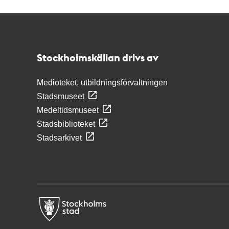
Kontakt
Stockholmskällan
Stockholmskällan drivs av
Medioteket, utbildningsförvaltningen
Stadsmuseet
Medeltidsmuseet
Stadsbiblioteket
Stadsarkivet