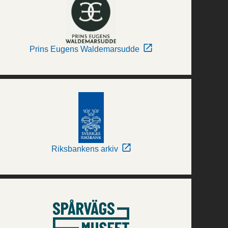
Prins Eugens Waldemarsudde
Riksbankens arkiv