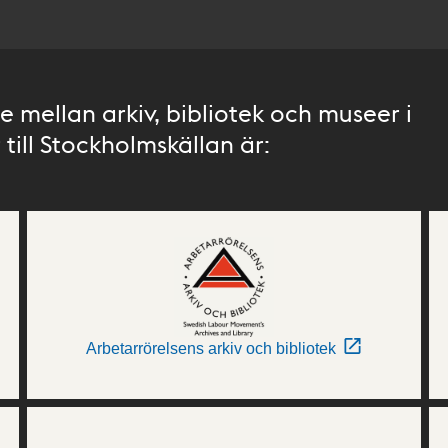
 mellan arkiv, bibliotek och museer i
till Stockholmskällan är:
Arbetarrörelsens arkiv och bibliotek