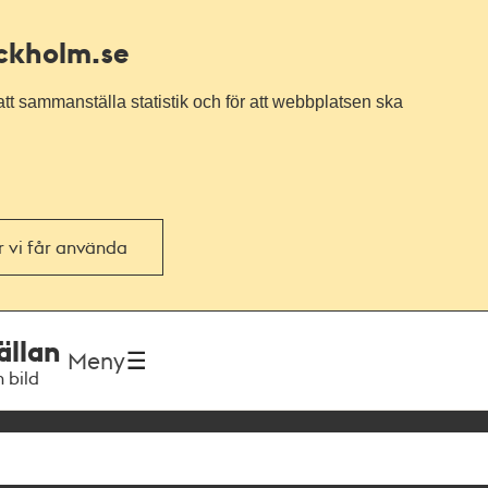
ockholm.se
tt sammanställa statistik och för att webbplatsen ska
or vi får använda
ällan
Meny
h bild