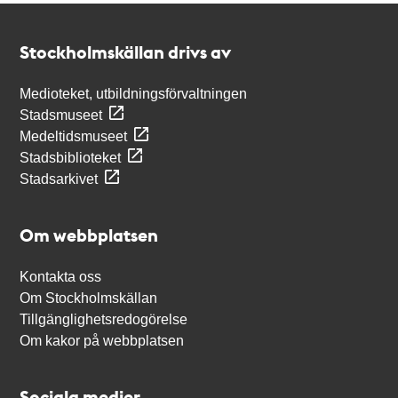
Kontakt
Stockholmskällan
Stockholmskällan drivs av
Medioteket, utbildningsförvaltningen
Stadsmuseet
Medeltidsmuseet
Stadsbiblioteket
Stadsarkivet
Om webbplatsen
Kontakta oss
Om Stockholmskällan
Tillgänglighetsredogörelse
Om kakor på webbplatsen
Sociala medier