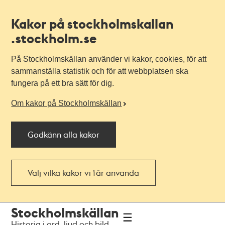
Kakor på stockholmskallan
.stockholm.se
På Stockholmskällan använder vi kakor, cookies, för att
sammanställa statistik och för att webbplatsen ska
fungera på ett bra sätt för dig.
Om kakor på Stockholmskällan
Godkänn alla kakor
Välj vilka kakor vi får använda
Till
Till
Stockholmskällan
navigationen
huvudinnehållet
Historia i ord, ljud och bild