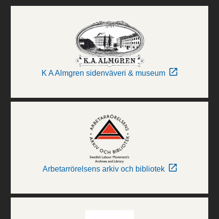
K A Almgren sidenväveri & museum
Arbetarrörelsens arkiv och bibliotek