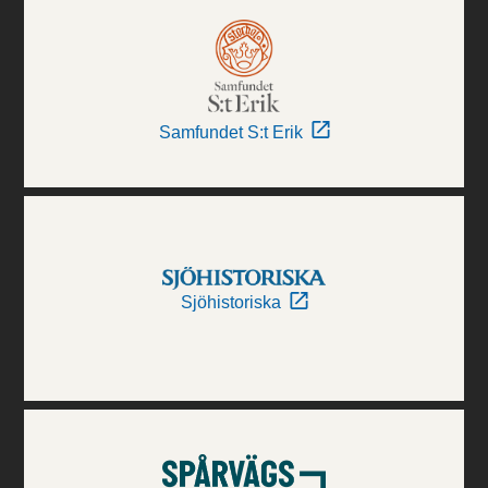
Samfundet S:t Erik
Sjöhistoriska