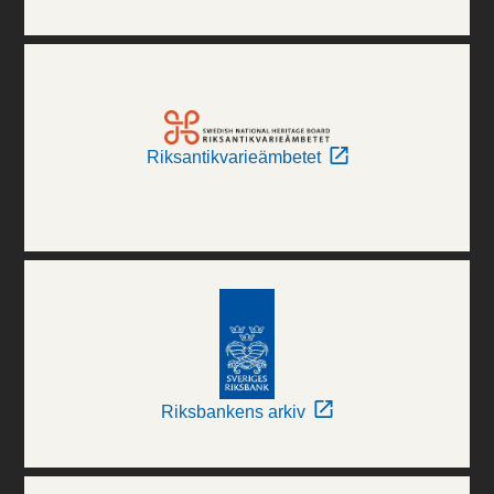
Riksantikvarieämbetet
Riksbankens arkiv