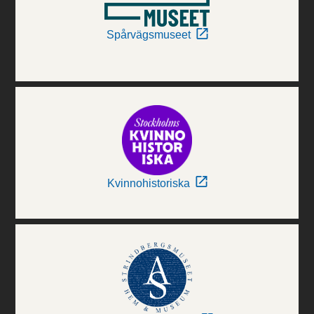
Spårvägsmuseet
Kvinnohistoriska