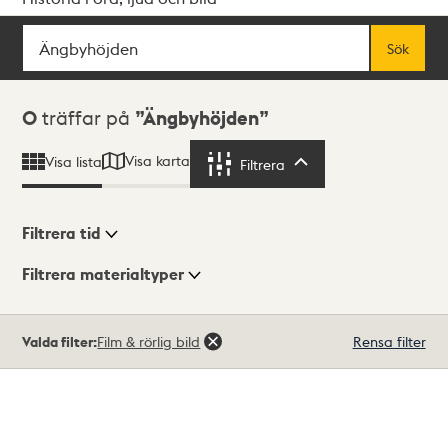
Sök
Fritextsök
Sök
Sökresultat
0
träffar på
Ängbyhöjden
Visa karta
Visa lista
Filtrera
Filtrera
Filtrera tid
Filtrera materialtyper
Visningsläge
Totalt
Valda filter:
Film & rörlig bild
Rensa filter
0
träffar
Lista
Karta