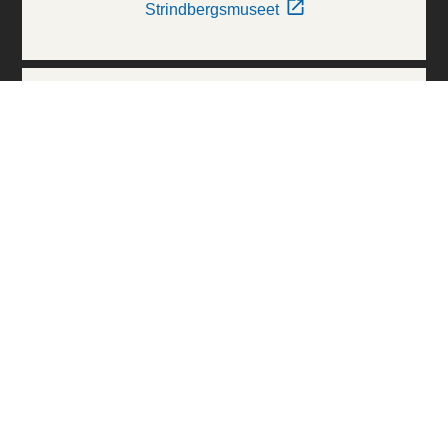
Strindbergsmuseet
Thielska Galleriet
Världskulturmuseerna