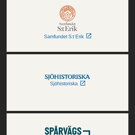
Samfundet S:t Erik
Sjöhistoriska