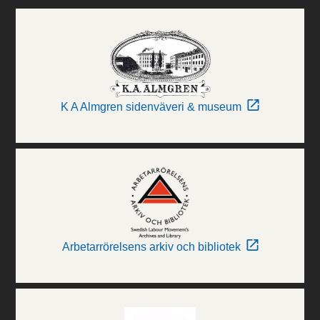
K A Almgren sidenväveri & museum
Arbetarrörelsens arkiv och bibliotek