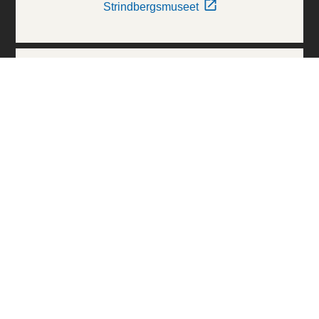
Strindbergsmuseet
Thielska Galleriet
Världskulturmuseerna