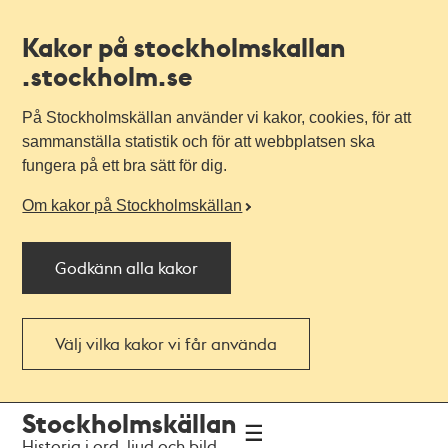
Kakor på stockholmskallan
.stockholm.se
På Stockholmskällan använder vi kakor, cookies, för att
sammanställa statistik och för att webbplatsen ska
fungera på ett bra sätt för dig.
Om kakor på Stockholmskällan
Godkänn alla kakor
Välj vilka kakor vi får använda
Till
Till
Stockholmskällan
navigationen
huvudinnehållet
Historia i ord, ljud och bild