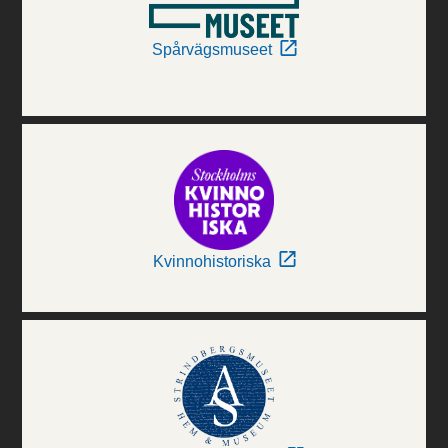
Spårvägsmuseet
Kvinnohistoriska