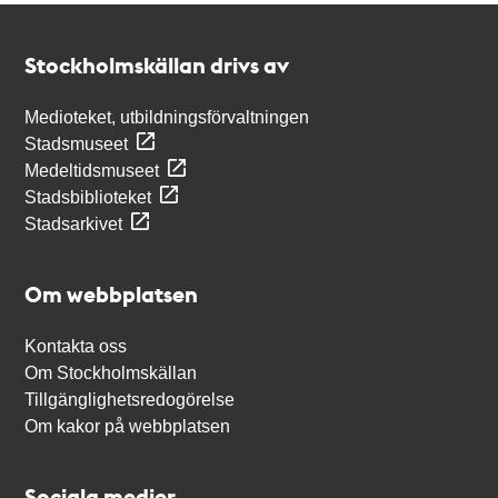
Kontakt
Stockholmskällan
Stockholmskällan drivs av
Medioteket, utbildningsförvaltningen
Stadsmuseet
Medeltidsmuseet
Stadsbiblioteket
Stadsarkivet
Om webbplatsen
Kontakta oss
Om Stockholmskällan
Tillgänglighetsredogörelse
Om kakor på webbplatsen
Sociala medier