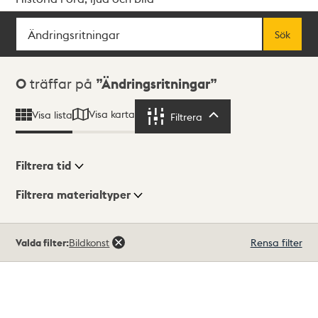
Sök
Fritextsök
Sök
Sökresultat
0
träffar på
Ändringsritningar
Visa karta
Visa lista
Filtrera
Filtrera
Filtrera tid
Filtrera materialtyper
Visningsläge
Totalt
Valda filter:
Bildkonst
Rensa filter
0
träffar
Lista
Karta