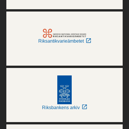
Riksantikvarieämbetet
Riksbankens arkiv