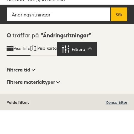
Sök
Fritextsök
Sök
Sökresultat
0
träffar på
Ändringsritningar
Visa karta
Visa lista
Filtrera
Filtrera
Filtrera tid
Filtrera materialtyper
Visningsläge
Totalt
Valda filter:
Rensa filter
0
träffar
Lista
Karta