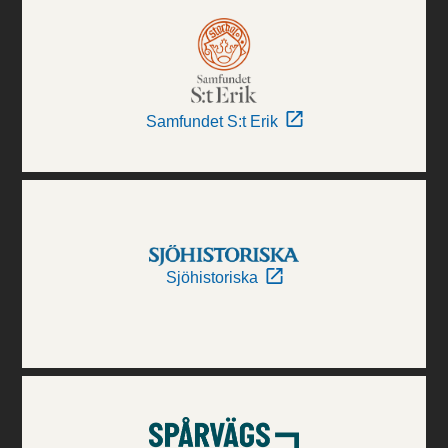
Samfundet S:t Erik
Sjöhistoriska