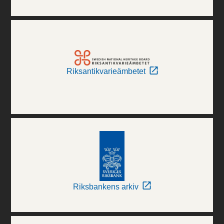
Riksantikvarieämbetet
Riksbankens arkiv