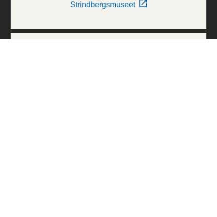
Strindbergsmuseet
Thielska Galleriet
Världskulturmuseerna