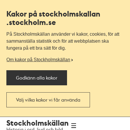
Kakor på stockholmskallan
.stockholm.se
På Stockholmskällan använder vi kakor, cookies, för att
sammanställa statistik och för att webbplatsen ska
fungera på ett bra sätt för dig.
Om kakor på Stockholmskällan
Godkänn alla kakor
Välj vilka kakor vi får använda
Till
Till
Stockholmskällan
navigationen
huvudinnehållet
Historia i ord, ljud och bild