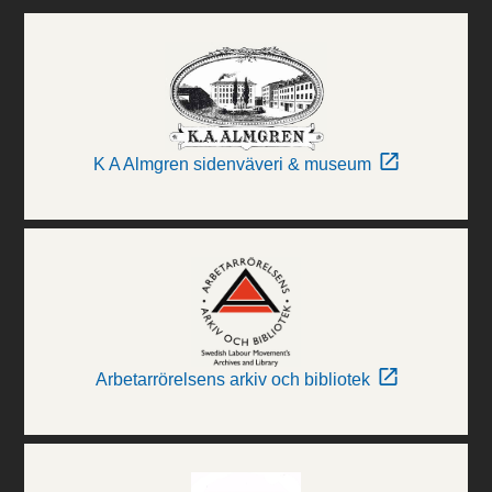
K A Almgren sidenväveri & museum
Arbetarrörelsens arkiv och bibliotek