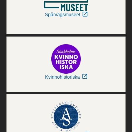
Spårvägsmuseet
Kvinnohistoriska