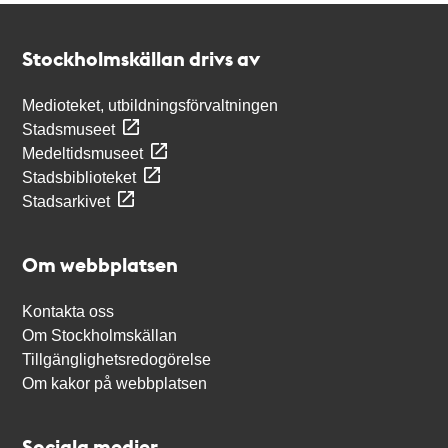
Kontakt
Stockholmskällan
Stockholmskällan drivs av
Medioteket, utbildningsförvaltningen
Stadsmuseet
Medeltidsmuseet
Stadsbiblioteket
Stadsarkivet
Om webbplatsen
Kontakta oss
Om Stockholmskällan
Tillgänglighetsredogörelse
Om kakor på webbplatsen
Sociala medier