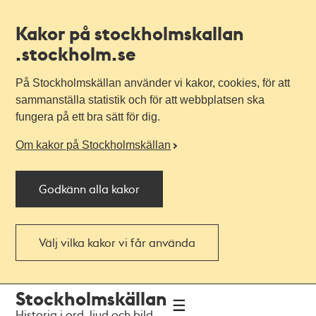
Kakor på stockholmskallan
.stockholm.se
På Stockholmskällan använder vi kakor, cookies, för att
sammanställa statistik och för att webbplatsen ska
fungera på ett bra sätt för dig.
Om kakor på Stockholmskällan
Godkänn alla kakor
Välj vilka kakor vi får använda
Till
Till
Stockholmskällan
navigationen
huvudinnehållet
Historia i ord, ljud och bild