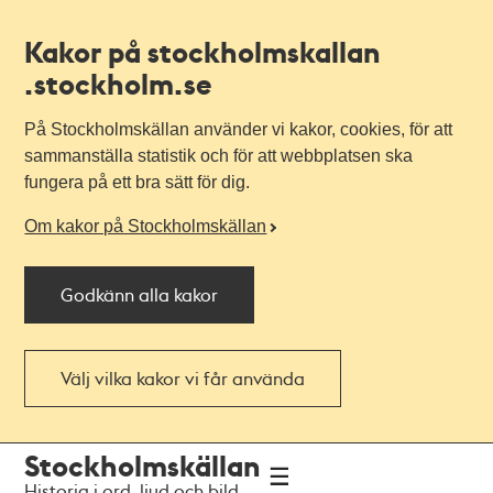
Kakor på stockholmskallan
.stockholm.se
På Stockholmskällan använder vi kakor, cookies, för att
sammanställa statistik och för att webbplatsen ska
fungera på ett bra sätt för dig.
Om kakor på Stockholmskällan
Godkänn alla kakor
Välj vilka kakor vi får använda
Till
Till
Stockholmskällan
navigationen
huvudinnehållet
Historia i ord, ljud och bild