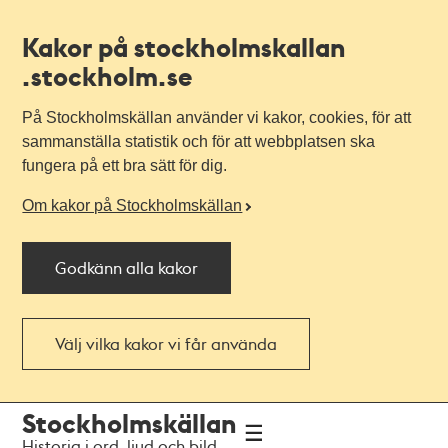
Kakor på stockholmskallan
.stockholm.se
På Stockholmskällan använder vi kakor, cookies, för att
sammanställa statistik och för att webbplatsen ska
fungera på ett bra sätt för dig.
Om kakor på Stockholmskällan
Godkänn alla kakor
Välj vilka kakor vi får använda
Till
Till
Stockholmskällan
navigationen
huvudinnehållet
Historia i ord, ljud och bild