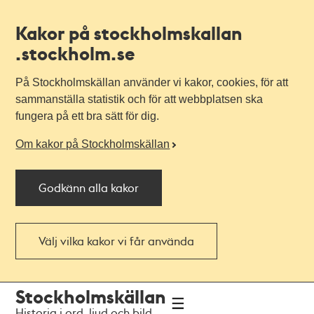
Kakor på stockholmskallan
.stockholm.se
På Stockholmskällan använder vi kakor, cookies, för att
sammanställa statistik och för att webbplatsen ska
fungera på ett bra sätt för dig.
Om kakor på Stockholmskällan
Godkänn alla kakor
Välj vilka kakor vi får använda
Till
Till
Stockholmskällan
navigationen
huvudinnehållet
Historia i ord, ljud och bild