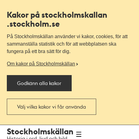
Kakor på stockholmskallan
.stockholm.se
På Stockholmskällan använder vi kakor, cookies, för att
sammanställa statistik och för att webbplatsen ska
fungera på ett bra sätt för dig.
Om kakor på Stockholmskällan
Godkänn alla kakor
Välj vilka kakor vi får använda
Till
Till
Stockholmskällan
navigationen
huvudinnehållet
Historia i ord, ljud och bild