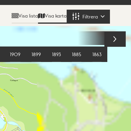
Visa karta
Visa lista
Filtrera
Filtrera
1909
1899
1893
1885
1863
1855