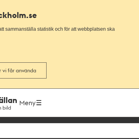
ockholm.se
tt sammanställa statistik och för att webbplatsen ska
or vi får använda
ällan
Meny
h bild