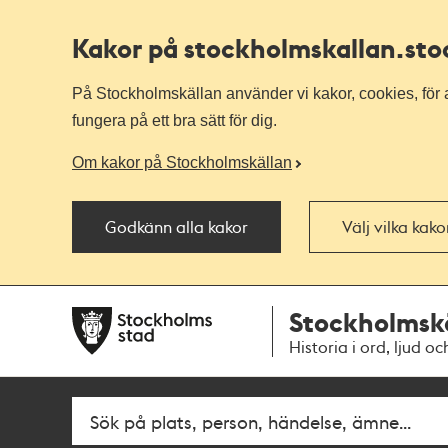
Kakor på stockholmskallan
.st
På Stockholmskällan använder vi kakor, cookies, för a
fungera på ett bra sätt för dig.
Om kakor på Stockholmskällan
Godkänn alla kakor
Välj vilka kak
Till
Till
Stockholmsk
navigationen
huvudinnehållet
Historia i ord, ljud oc
Sök
Fritextsök