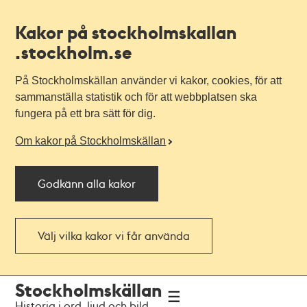
Kakor på stockholmskallan
.stockholm.se
På Stockholmskällan använder vi kakor, cookies, för att
sammanställa statistik och för att webbplatsen ska
fungera på ett bra sätt för dig.
Om kakor på Stockholmskällan
Godkänn alla kakor
Välj vilka kakor vi får använda
Till
Till
Stockholmskällan
navigationen
huvudinnehållet
Historia i ord, ljud och bild