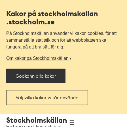
Kakor på stockholmskallan
.stockholm.se
På Stockholmskällan använder vi kakor, cookies, för att
sammanställa statistik och för att webbplatsen ska
fungera på ett bra sätt för dig.
Om kakor på Stockholmskällan
Godkänn alla kakor
Välj vilka kakor vi får använda
Till
Till
Stockholmskällan
navigationen
huvudinnehållet
Historia i ord, ljud och bild