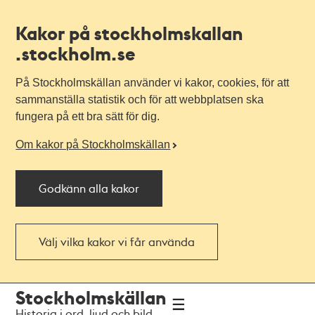
Kakor på stockholmskallan
.stockholm.se
På Stockholmskällan använder vi kakor, cookies, för att
sammanställa statistik och för att webbplatsen ska
fungera på ett bra sätt för dig.
Om kakor på Stockholmskällan
Godkänn alla kakor
Välj vilka kakor vi får använda
Till
Till
Stockholmskällan
navigationen
huvudinnehållet
Historia i ord, ljud och bild