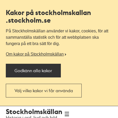
Kakor på stockholmskallan
.stockholm.se
På Stockholmskällan använder vi kakor, cookies, för att
sammanställa statistik och för att webbplatsen ska
fungera på ett bra sätt för dig.
Om kakor på Stockholmskällan
Godkänn alla kakor
Välj vilka kakor vi får använda
Till
Till
Stockholmskällan
navigationen
huvudinnehållet
Historia i ord, ljud och bild