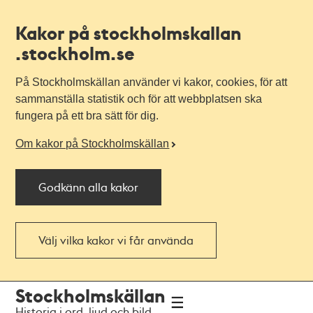
Kakor på stockholmskallan
.stockholm.se
På Stockholmskällan använder vi kakor, cookies, för att
sammanställa statistik och för att webbplatsen ska
fungera på ett bra sätt för dig.
Om kakor på Stockholmskällan
Godkänn alla kakor
Välj vilka kakor vi får använda
Till
Till
Stockholmskällan
navigationen
huvudinnehållet
Historia i ord, ljud och bild