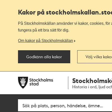
Kakor på stockholmskallan
.st
På Stockholmskällan använder vi kakor, cookies, för a
fungera på ett bra sätt för dig.
Om kakor på Stockholmskällan
Godkänn alla kakor
Välj vilka kak
Till
Till
Stockholmsk
navigationen
huvudinnehållet
Historia i ord, ljud oc
Sök
Fritextsök