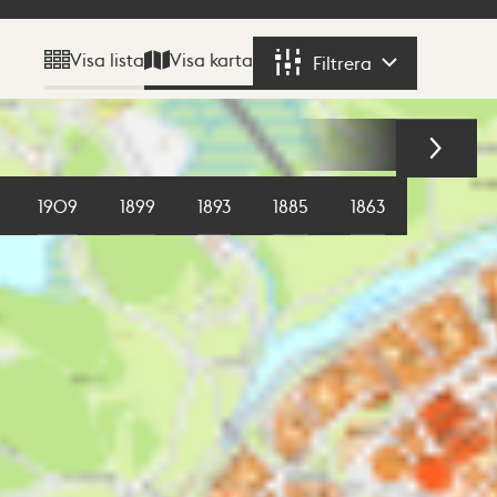
Visa karta
Visa lista
Filtrera
Filtrera
1909
1899
1893
1885
1863
1855