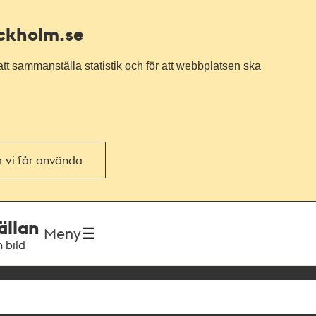
ockholm.se
tt sammanställa statistik och för att webbplatsen ska
or vi får använda
ällan
Meny
h bild