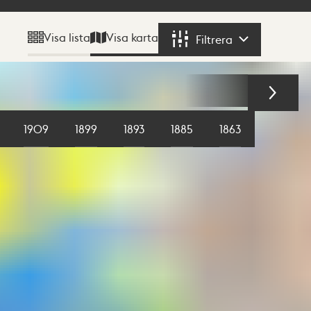
Visa karta
Visa lista
Filtrera
Filtrera
1909
1899
1893
1885
1863
1855