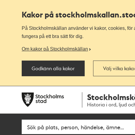
Kakor på stockholmskallan
.st
På Stockholmskällan använder vi kakor, cookies, för a
fungera på ett bra sätt för dig.
Om kakor på Stockholmskällan
Godkänn alla kakor
Välj vilka kak
Till
Till
Stockholmsk
navigationen
huvudinnehållet
Historia i ord, ljud oc
Sök
Fritextsök