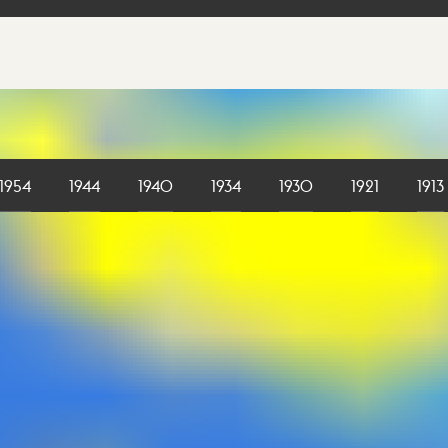
1954
1944
1940
1934
1930
1921
1913