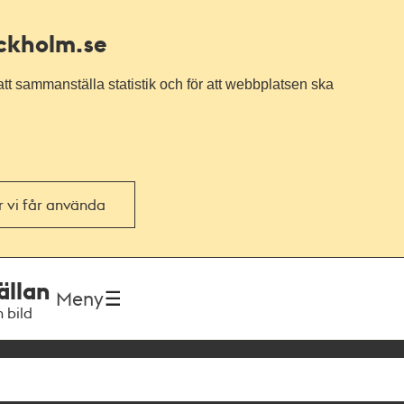
ockholm.se
tt sammanställa statistik och för att webbplatsen ska
or vi får använda
ällan
Meny
h bild