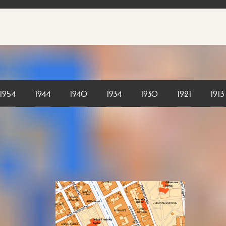
1954
1944
1940
1934
1930
1921
1913