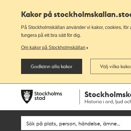
Kakor på stockholmskallan
.st
På Stockholmskällan använder vi kakor, cookies, för a
fungera på ett bra sätt för dig.
Om kakor på Stockholmskällan
Godkänn alla kakor
Välj vilka kak
Till
Till
Stockholmsk
navigationen
huvudinnehållet
Historia i ord, ljud oc
Sök
Fritextsök