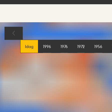
Sökresultat
Karta
Idag
1996
1976
1972
1956