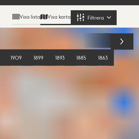
Visa karta
Visa lista
Filtrera
Filtrera
1909
1899
1893
1885
1863
1855