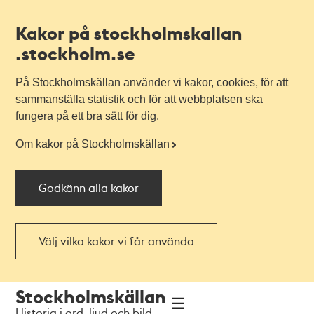
Kakor på stockholmskallan
.stockholm.se
På Stockholmskällan använder vi kakor, cookies, för att
sammanställa statistik och för att webbplatsen ska
fungera på ett bra sätt för dig.
Om kakor på Stockholmskällan
Godkänn alla kakor
Välj vilka kakor vi får använda
Till
Till
Stockholmskällan
navigationen
huvudinnehållet
Historia i ord, ljud och bild